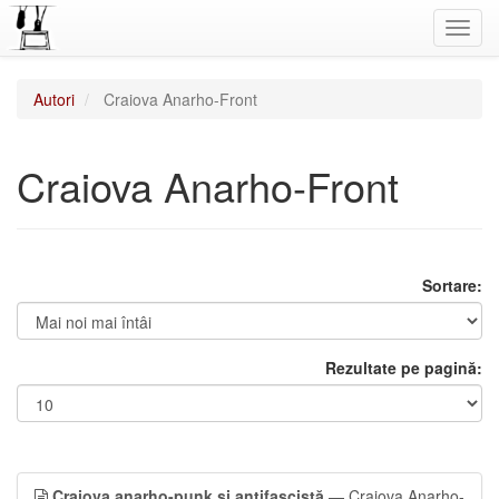
Toggl
navig
Autori
Craiova Anarho-Front
Craiova Anarho-Front
Sortare:
Rezultate pe pagină:
Craiova anarho-punk și antifascistă
— Craiova Anarho-