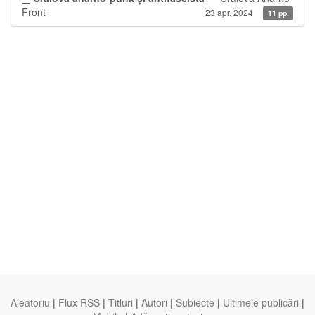
Front
23 apr. 2024
11 pp.
Aleatoriu
|
Flux RSS
|
Titluri
|
Autori
|
Subiecte
|
Ultimele publicări
|