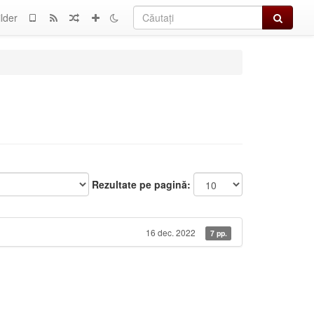
Căutați
lder
Rezultate pe pagină:
16 dec. 2022
7 pp.