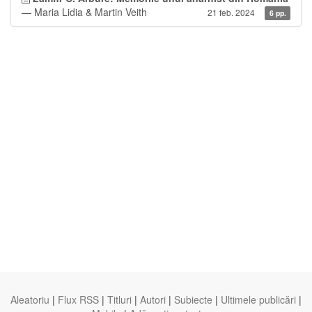
— Maria Lidia & Martin Veith
21 feb. 2024
6 pp.
Aleatoriu
|
Flux RSS
|
Titluri
|
Autori
|
Subiecte
|
Ultimele publicări
|