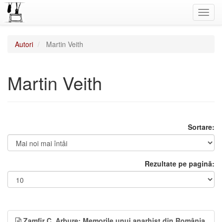
Toggl
navig
Autori
Martin Veith
Martin Veith
Sortare:
Rezultate pe pagină:
Zamfir C. Arbure: Memorile unui anarhist din România