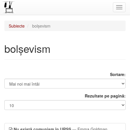
Toggl
navig
Subiecte
bolșevism
bolșevism
Sortare:
Rezultate pe pagină:
Nu există comunism în URSS
— Emma Goldman