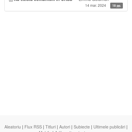
14 mar. 2024
18 pp.
Aleatoriu
|
Flux RSS
|
Titluri
|
Autori
|
Subiecte
|
Ultimele publicări
|