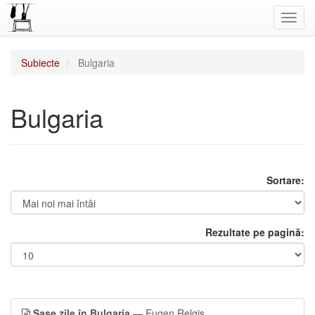
Toggl
navig
Subiecte
Bulgaria
Bulgaria
Sortare:
Rezultate pe pagină:
Șase zile în Bulgaria
— Eugen Relgis