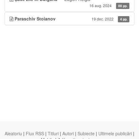
16 aug. 2024
88 pp.
Paraschiv Stoianov
19 dec. 2022
4 pp.
Aleatoriu
|
Flux RSS
|
Titluri
|
Autori
|
Subiecte
|
Ultimele publicări
|