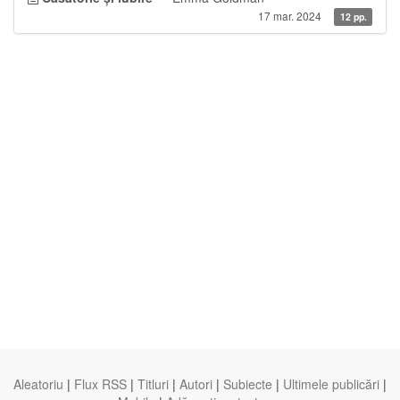
17 mar. 2024
12 pp.
Aleatoriu
|
Flux RSS
|
Titluri
|
Autori
|
Subiecte
|
Ultimele publicări
|