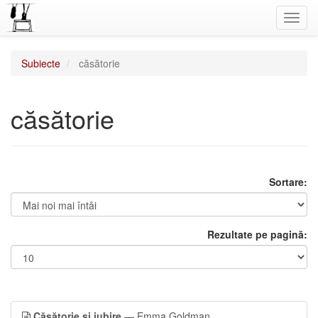
Toggl
navig
Subiecte
căsătorie
căsătorie
Sortare:
Rezultate pe pagină:
Căsătorie și iubire
— Emma Goldman