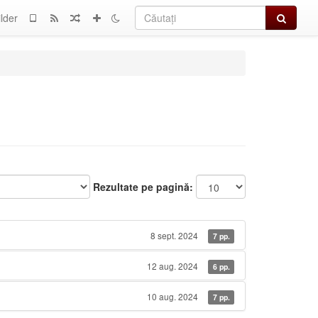
Căutați
lder
Rezultate pe pagină:
8 sept. 2024
7 pp.
12 aug. 2024
6 pp.
10 aug. 2024
7 pp.