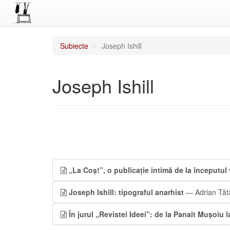
Subiecte
Joseph Ishill
Joseph Ishill
„La Coș!”, o publicație intimă de la începutul
Joseph Ishill: tipograful anarhist
— Adrian Tăt
În jurul „Revistei Ideei”: de la Panait Mușoiu l