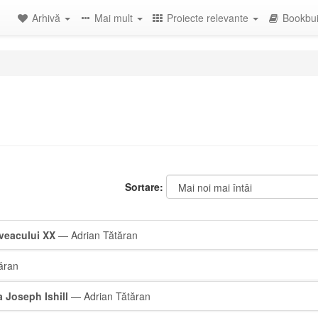
Arhivă
Mai mult
Proiecte relevante
Bookbui
Sortare:
 veacului XX
— Adrian Tătăran
ăran
a Joseph Ishill
— Adrian Tătăran