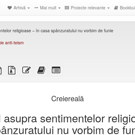
Arhivă
Mai mult
Proiecte relevante
Bookbui
telor religioase – în casa spânzuratului nu vorbim de funie
gie anti-teism
TeX
plain
Fișiere
Editează
Adăugați
Selectați
ce
text
din
acest
acest
părți
source
sursă
text
text
individuale
cu
la
pentru
atașamente
bookbuilder
bookbuilder
Creiereală
 asupra sentimentelor religi
ânzuratului nu vorbim de fu