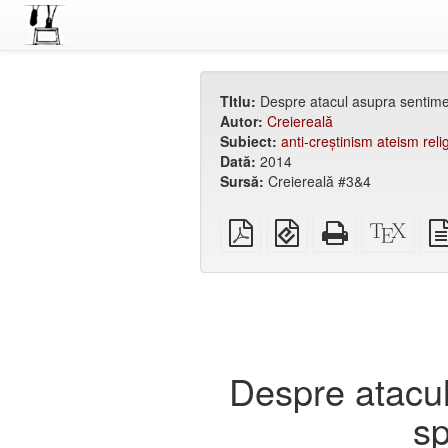
TItlu:
Despre atacul asupra sentimen
Autor:
Creiereală
Subiect:
anti-creștinism ateism reli
Dată:
2014
Sursă:
Creiereală #3&4
PDF
EPUB
HTML
XeLa
simplu
(pentru
de
sour
aparate
sine
mobile)
stătător
(ușor
de
tipărit)
Despre atacul
sp