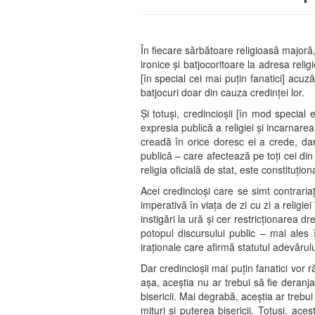
În fiecare sărbătoare religioasă majoră
ironice şi batjocoritoare la adresa relig
[în special cei mai puţin fanatici] acuză
batjocuri doar din cauza credinţei lor.
Şi totuşi, credincioşii [în mod special 
expresia publică a religiei şi incarnar
creadă în orice doresc ei a crede, dar
publică – care afectează pe toţi cei din 
religia oficială de stat, este constituţi
Acei credincioşi care se simt contraria
imperativă în viaţa de zi cu zi a religie
instigări la ură şi cer restricţionarea 
potopul discursului public – mai ales 
iraţionale care afirmă statutul adevărului
Dar credincioşii mai puţin fanatici vor 
aşa, aceştia nu ar trebui să fie deranj
bisericii. Mai degrabă, aceştia ar trebui
mituri şi puterea bisericii. Totuşi, ac