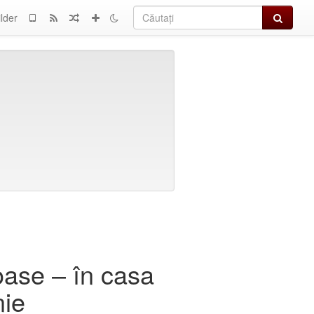
Căutați
lder
oase – în casa
nie