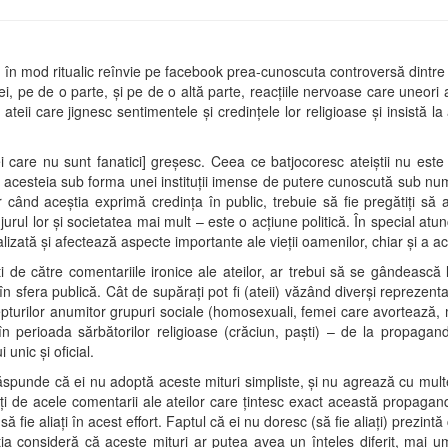
, în mod ritualic reînvie pe facebook prea-cunoscuta controversă dintre a
iei, pe de o parte, şi pe de o altă parte, reacţiile nervoase care uneori a
 ateii care jignesc sentimentele şi credinţele lor religioase şi insistă l
ei care nu sunt fanatici] greşesc. Ceea ce batjocoresc ateiştii nu este s
ea acesteia sub forma unei instituţii imense de putere cunoscută sub nume
 când aceştia exprimă credinţa în public, trebuie să fie pregătiţi să 
jurul lor şi societatea mai mult – este o acţiune politică. În special atu
onalizată şi afectează aspecte importante ale vieţii oamenilor, chiar şi a 
ţi de către comentariile ironice ale ateilor, ar trebui să se gândească
i în sfera publică. Cât de supăraţi pot fi (ateii) văzând diverşi reprezent
drepturilor anumitor grupuri sociale (homosexuali, femei care avortează, m
în perioada sărbătorilor religioase (crăciun, paşti) – de la propagandă
 unic şi oficial.
răspunde că ei nu adoptă aceste mituri simpliste, şi nu agrează cu multe 
aţi de acele comentarii ale ateilor care ţintesc exact această propagandă
 să fie aliaţi în acest effort. Faptul că ei nu doresc (să fie aliaţi) prezi
eştia consideră că aceste mituri ar putea avea un înţeles diferit, mai um