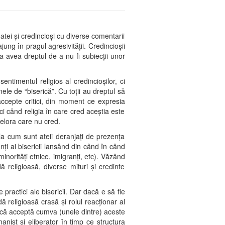
tei şi credincioşi cu diverse comentarii
jung în pragul agresivităţii. Credincioşii
a a avea dreptul de a nu fi subiecţii unor
entimentul religios al credincioşilor, ci
le de “biserică”. Cu toţii au dreptul să
accepte critici, din moment ce expresia
nci când religia în care cred aceştia este
acelora care nu cred.
 la cum sunt ateii deranjaţi de prezenţa
anţi ai bisericii lansând din când în când
inorităţi etnice, imigranţi, etc). Văzând
 religioasă, diverse mituri şi credinte
practici ale bisericii. Dar dacă e să fie
 religioasă crasă şi rolul reacţionar al
ntă că acceptă cumva (unele dintre) aceste
anist şi eliberator în timp ce structura