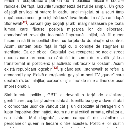
tendința recuperatoare perfidă de a pacifica mișcările sociale
radicale. De fapt, lucrurile funcționează destul de simplu. Un grup
câștigă privilegii și putere în cadrul unei mișcări, și la scurt timp
după aceea acest grup își trădează tovarășxle. La câțiva ani după
[12]
Stonewall
, bărbații gay bogați și albi marginalizaseră pe toată
lumea care făcuse posibilă mișcarea lor de eliberare,
abandonând revoluția începută împreună. Inițial, să fii queer
însemna să fii în conflict direct cu forțele de dominație și control.
Acum, suntem pusx față în față cu o condiție de stagnare și
sterilitate. Ca de obicei, Capitalul le-a recuperat pe acele street
queens care aruncau cu cărămizi în semn de revoltă și le-a
transformat în politicienx și activistx îmbrăcatx la costum. Acum
[13]
există republicani logcabin
, și când spui „stonewall” te referi la
democrații gay. Există energizante gay și un post TV „queer” care
declară război minților, corpurilor și stimei de sine a tinerxlor ușor
impresionabili.
Stabilimentul politic „LGBT” a devenit o forță de asimilare,
gentrificare, capital și putere statală. Identitatea gay a devenit atât
o comoditate ușor de vândut cât și un dispozitiv al retragerii din
lupta împotriva dominației. Acum nu mai critică armata, căsătoria,
sau statul. Mai degrabă, avem campanii de asimilare a
persoanelor queer în fiecare dintre acestea. Politicile lor susțin