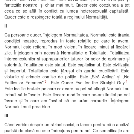
fanteziile noastre, și chiar mai mult. Queer este coeziunea a tot
ceea ce se află în conflict cu lumea heterosexuală capitalistă.
Queer este o respingere totală a regimului Normalității.
II
Ca persoane queer, înțelegem Normalitatea. Normalul este tirania
condiției noastre, reprodus în toate relațiile pe care le avem.
Normalul este reiterat în mod violent în fiecare minut al fiecărei
zile. Înțelegem prin această Normalitate o Totalitate. Totalitatea
interconexiunilor și suprapunerilor tuturor formelor de oprimare și
suferință. Totalitatea este statul. Este capitalismul. Este civilizația
și imperiul. Totalitatea este țărușul din gardul crucificării. Este
violurile și crimele comise de poliție. Este „Str8 Acting” și „No
[3]
[4]
Fatties or Femmes”
. Este Queer Eye for the Straight Guy
.
Este lecțiile brutale pe care cex care nu pot să atingă Normalul au
trebuit să le învețe. Este fiecare mod în care ne-am limitat pe noi
însxne și în care am învățat să ne urâm corpurile. Înțelegem
Normalul mult prea bine.
III
Când vorbim despre un război social, o facem pentru că o analiză
puristă de clasă nu este îndeajuns pentru noi. Ce semnificație are