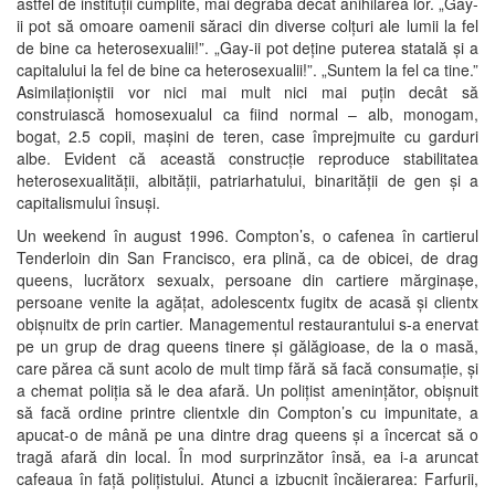
astfel de instituții cumplite, mai degrabă decât anihilarea lor. „Gay-
ii pot să omoare oamenii săraci din diverse colțuri ale lumii la fel
de bine ca heterosexualii!”. „Gay-ii pot deține puterea statală și a
capitalului la fel de bine ca heterosexualii!”. „Suntem la fel ca tine.”
Asimilaționiștii vor nici mai mult nici mai puțin decât să
construiască homosexualul ca fiind normal – alb, monogam,
bogat, 2.5 copii, mașini de teren, case împrejmuite cu garduri
albe. Evident că această construcție reproduce stabilitatea
heterosexualității, albității, patriarhatului, binarității de gen și a
capitalismului însuși.
Un weekend în august 1996. Compton’s, o cafenea în cartierul
Tenderloin din San Francisco, era plină, ca de obicei, de drag
queens, lucrătorx sexualx, persoane din cartiere mărginașe,
persoane venite la agățat, adolescentx fugitx de acasă și clientx
obișnuitx de prin cartier. Managementul restaurantului s-a enervat
pe un grup de drag queens tinere și gălăgioase, de la o masă,
care părea că sunt acolo de mult timp fără să facă consumație, și
a chemat poliția să le dea afară. Un polițist amenințător, obișnuit
să facă ordine printre clientxle din Compton’s cu impunitate, a
apucat-o de mână pe una dintre drag queens și a încercat să o
tragă afară din local. În mod surprinzător însă, ea i-a aruncat
cafeaua în față polițistului. Atunci a izbucnit încăierarea: Farfurii,