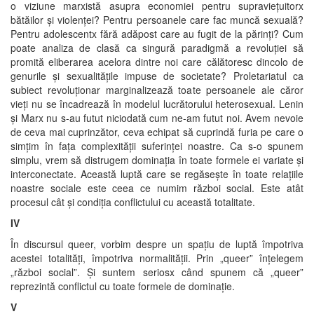
o viziune marxistă asupra economiei pentru supraviețuitorx
bătăilor și violenței? Pentru persoanele care fac muncă sexuală?
Pentru adolescentx fără adăpost care au fugit de la părinți? Cum
poate analiza de clasă ca singură paradigmă a revoluției să
promită eliberarea acelora dintre noi care călătoresc dincolo de
genurile și sexualitățile impuse de societate? Proletariatul ca
subiect revoluționar marginalizează toate persoanele ale căror
vieți nu se încadrează în modelul lucrătorului heterosexual. Lenin
și Marx nu s-au futut niciodată cum ne-am futut noi. Avem nevoie
de ceva mai cuprinzător, ceva echipat să cuprindă furia pe care o
simțim în fața complexității suferinței noastre. Ca s-o spunem
simplu, vrem să distrugem dominația în toate formele ei variate și
interconectate. Această luptă care se regăsește în toate relațiile
noastre sociale este ceea ce numim război social. Este atât
procesul cât și condiția conflictului cu această totalitate.
IV
În discursul queer, vorbim despre un spațiu de luptă împotriva
acestei totalități, împotriva normalității. Prin „queer” înțelegem
„război social”. Și suntem seriosx când spunem că „queer”
reprezintă conflictul cu toate formele de dominație.
V