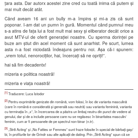
țara asta. Dar autorx acestei zine cred cu toată inima că putem și
mai mult decât atât.
Când aveam 16 ani un bully m-a împins și mi-a zis că sunt
poponar. I-am dat un pumn în gură. Momentul când pumnul meu
s-a atins de fața lui a fost mult mai sexy și eliberator decât orice a
avut MTV-ul de oferit generației noastre. Cu sperma dorinței pe
buze am știut din acel moment că sunt anarhist. Pe scurt, lumea
asta n-a fost niciodată îndeajuns pentru noi. Așa că-i spunem:
„vrem totul, nenorociților, hai, încercați să ne opriți!”.
hai să fim decadentx!
mizeria e politica noastră!
mizeria e viața noastră!
[1]
Traducere: Luca Istodor
[2]
Pentru exprimările genizate din română, vom folosi, în loc de varianta masculină
(care în română e considerată și generală sau neutră) sau varianta feminină, varianta
cu terminația în „x”, în încercarea de a păstra un limbaj neutru din punct de vedere al
genului, dar și de a include persoane care nu se regăsesc în binaritatea masculin/
feminin, cum ar fi persoanele de pe spectrul non-binar (n.tr).
[3]
„Str8 Acting” și „No Fatties or Femmes” sunt fraze folosite în special de bărbați gay/
bi, în profilurile lor de Grindr sau alte aplicații de dating. Prin „Str8 Acting” spun că se