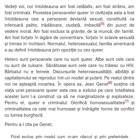
Vedeți voi, noi întotdeauna am fost celălaltx, am fost străinx, am
fost criminalx. Povestea persoanelor queer în civilizația asta a fost
întotdeauna cea a persoanei deviantă sexual, constituită ca
[5]
inferioară psihic, trădătoare, ciudată, imbecilă
din punct de
vedere moral. Am fost exclusx la granițe, de la muncă, din familii.
Am fost forțatx în lagăre de concentrare, forțatx în sclavie sexuală
și trimisx în închisori. Normalul, heterosexualul, familia americană
s-au definit întotdeauna prin opoziție cu cex queer.
Hetero sunt persoanele care nu sunt queer. Albe sunt cele care
nu sunt de culoare. Sănătoase sunt cele care nu trăiesc cu HIV.
Bărbatul nu e femeie. Discursurile heterosexualității, albității și
capitalismului se reproduc într-un model al puterii. Pe restul dintre
[6]
noi ne așteaptă moartea. În opera sa, Jean Genet
susține că
viața unei persoane queer este cea a exilului pe care totalitatea
acestei lumi l-a construit ca să ne marginalizeze și exploateze.
[7]
Pentru el, queer e criminalul. Glorifică homosexualitatea
și
criminalitatea ca cele mai frumoase și îndrăgite forme de conflict
cu lumea burgheză.
Pentru a-l cita pe Genet,
Fiind exclus prin modul cum m-am născut și prin preferințele