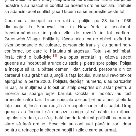
noastre s-au născut în conflict cu această ordine socială. Trebuie
să adâncim acel conflict și să-l facem să se împrăștie peste tot.
Ceea ce a început ca un raid al poliției pe 28 iunie 1969
dimineața, la Stonewall Inn în New York, a escaladat,
transformându-se în patru zile de revoltă în tot cartierul
Greenwich Village. Poliția își făcea raidul ca de obicei, având în
vizor persoanele de culoare, persoanele trans și cu genuri non-
conforme, pe care le hărțuiau și argesau. Totul s-a schimbat,
[14]
însă, când o bull-dyke
s-a opus arestării și câteva street
queens au început să arunce cu sticle și pietre spre poliție. Poliția
a început să ia la bătaie oamenii, dar, curând, persoane din tot
cartierul s-au grăbit să ajungă la fața locului, numărul revoltatxlor
ajungând la peste 2000. Polițiștii, depășiți numeric, s-au baricadat
în bar, iar mulțimea a folosit un stâlp desprins din asfalt pentru a
încerca să spargă ușile barului. Cocktailuri molotov au fost
aruncate către bar. Trupe speciale ale poliției au ajuns și ele la
fața locului, însă n-au reușit să recapete controlul situației. Drag
queens au început să danseze conga și să cânte în mijlocul
luptelor stradale, ca să-și bată joc de faptul că polițiștii nu erau în
stare să facă ordine. Revoltele au continuat până în zori, doar
pentru a reîncepe la căderea nopții în zilele care au urmat.