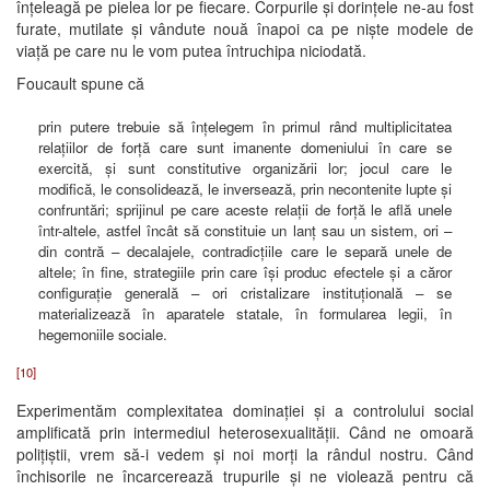
înțeleagă pe pielea lor pe fiecare. Corpurile și dorințele ne-au fost
furate, mutilate și vândute nouă înapoi ca pe niște modele de
viață pe care nu le vom putea întruchipa niciodată.
Foucault spune că
prin putere trebuie să înţelegem în primul rând multiplicitatea
relaţiilor de forţă care sunt imanente domeniului în care se
exercită, şi sunt constitutive organizării lor; jocul care le
modifică, le consolidează, le inversează, prin necontenite lupte şi
confruntări; sprijinul pe care aceste relaţii de forţă le află unele
într-altele, astfel încât să constituie un lanţ sau un sistem, ori –
din contră – decalajele, contradicţiile care le separă unele de
altele; în fine, strategiile prin care îşi produc efectele şi a căror
configuraţie generală – ori cristalizare instituţională – se
materializează în aparatele statale, în formularea legii, în
hegemoniile sociale.
[10]
Experimentăm complexitatea dominației și a controlului social
amplificată prin intermediul heterosexualității. Când ne omoară
polițiștii, vrem să-i vedem și noi morți la rândul nostru. Când
închisorile ne încarcerează trupurile și ne violează pentru că