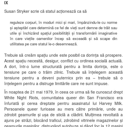
IX
Susan Stryker scrie că statul acționează ca să
reguleze corpuri, în moduri mici și mari, împânzindu-le cu norme
și așteptări care determină ce fel de vieți sunt demne de trăit sau
utile și închizând spațiul posibilității și transformării imaginative
în care viețile oamenilor încep să exceadă și să scape din
utilitatea pe care statul le-o desemnează.
Trebuie să creăm spațiu unde este posibil ca dorința să prospere.
Acest spațiu necesită, desigur, conflict cu ordinea socială actuală.
A dori, într-o lume structurată pentru a limita dorința, este o
tensiune pe care o trăim zilnic. Trebuie să înțelegem această
tensiune pentru a deveni puternicx prin ea – trebuie să o
înțelegem pentru a distruge limitările care ne sunt impuse.
În noaptea de 21 mai 1979, în ceea ce urma să fie cunoscut drept
White Night Riots, comunitatea queer din San Francisco era
înfuriată și cerea dreptate pentru asasinatul lui Harvey Milk.
Persoanele queer furioase au mers către primărie, unde au
zdrobit geamurile și ușa de sticlă a clădirii. Mulțimea revoltată a
ajuns pe străzi, blocând traficul, zdrobind vitrinele magazinelor și
geamurile mașinilor, distrugând autobuze și dând foc la 12 mașini