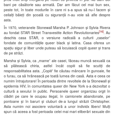
bani pe căsătorie sau armată. Dar am făcut cel mai bun sex,
peste tot, în toate modurile în care ni s-a spus să nu-l facem și
ceilalți băieți din școală cu siguranță n-au voie să afle despre
asta.
În 1970, veteranele Stonewall Marsha P. Johnson și Sylvia Rivera
[16]
au fondat STAR Street Transvestite Action Revolutionaries
. Au
deschis casa STAR, o versiune radicală a culturii „caselor”
fondate de comunitățile queer black și latina. Casa oferea un
spațiu sigur și liber unde puteau să locuiască copiii queer și trans
de pe străzi.
Marsha și Sylvia, ca „mame” ale casei, făceau muncă sexuală ca
să plătească chiria, astfel încât copiii să fie scutiți de
responsabilitatea asta. „Copiii” fie căutau mâncare în gunoaie, fie
o furau, ca să hrănească pe toată lumea din casă. Asta e ceea ce
numim întrajutorare! În perioada dintre revoltele de la Stonewall și
epidemia HIV, în comunitatea queer din New York s-a dezvoltat o
cultură a sexului în public. Persoanele queer organizau orgii în
clădiri pe care le ocupau ilegal, în camionete abandonate, pe
pontoane și în baruri și cluburi de-a lungul străzii Christopher.
Asta numim noi asociere voluntară a unor individx liberx! Mulți
spun că aceea a fost perioada celei mai mari eliberări sexuale din