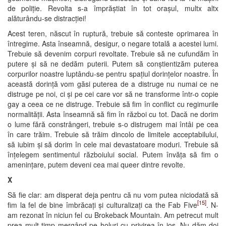
de poliție. Revolta s-a împrăștiat în tot orașul, multx altx
alăturându-se distracției!
Acest teren, născut în ruptură, trebuie să conteste oprimarea în
întregime. Asta înseamnă, desigur, o negare totală a acestei lumi.
Trebuie să devenim corpuri revoltate. Trebuie să ne cufundăm în
putere și să ne dedăm puterii. Putem să conștientizăm puterea
corpurilor noastre luptându-se pentru spațiul dorințelor noastre. În
această dorință vom găsi puterea de a distruge nu numai ce ne
distruge pe noi, ci și pe cei care vor să ne transforme într-o copie
gay a ceea ce ne distruge. Trebuie să fim în conflict cu regimurile
normalității. Asta înseamnă să fim în război cu tot. Dacă ne dorim
o lume fără constrângeri, trebuie s-o distrugem mai întâi pe cea
în care trăim. Trebuie să trăim dincolo de limitele acceptabilului,
să iubim și să dorim în cele mai devastatoare moduri. Trebuie să
înțelegem sentimentul războiului social. Putem învăța să fim o
amenințare, putem deveni cea mai queer dintre revolte.
X
Să fie clar: am disperat deja pentru că nu vom putea niciodată să
[15]
fim la fel de bine îmbrăcați și culturalizați ca the Fab Five
. N-
am rezonat în niciun fel cu Brokeback Mountain. Am petrecut mult
prea mult timp mergând pe holuri cu privirea în jos. Nu dăm doi