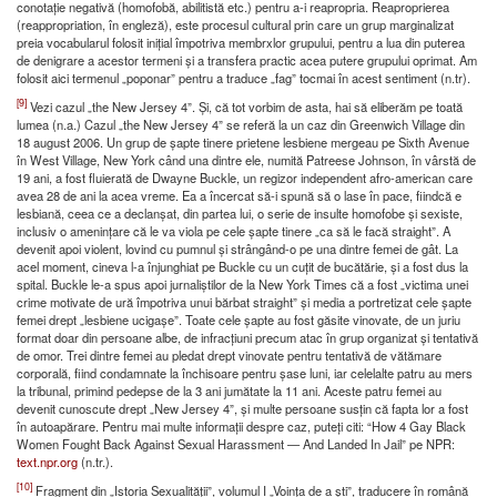
conotație negativă (homofobă, abilitistă etc.) pentru a-i reapropria. Reaproprierea
(reappropriation, în engleză), este procesul cultural prin care un grup marginalizat
preia vocabularul folosit inițial împotriva membrxlor grupului, pentru a lua din puterea
de denigrare a acestor termeni și a transfera practic acea putere grupului oprimat. Am
folosit aici termenul „poponar” pentru a traduce „fag” tocmai în acest sentiment (n.tr).
[9]
Vezi cazul „the New Jersey 4”. Și, că tot vorbim de asta, hai să eliberăm pe toată
lumea (n.a.) Cazul „the New Jersey 4” se referă la un caz din Greenwich Village din
18 august 2006. Un grup de șapte tinere prietene lesbiene mergeau pe Sixth Avenue
în West Village, New York când una dintre ele, numită Patreese Johnson, în vârstă de
19 ani, a fost fluierată de Dwayne Buckle, un regizor independent afro-american care
avea 28 de ani la acea vreme. Ea a încercat să-i spună să o lase în pace, fiindcă e
lesbiană, ceea ce a declanșat, din partea lui, o serie de insulte homofobe și sexiste,
inclusiv o amenințare că le va viola pe cele șapte tinere „ca să le facă straight”. A
devenit apoi violent, lovind cu pumnul și strângând-o pe una dintre femei de gât. La
acel moment, cineva l-a înjunghiat pe Buckle cu un cuțit de bucătărie, și a fost dus la
spital. Buckle le-a spus apoi jurnaliștilor de la New York Times că a fost „victima unei
crime motivate de ură împotriva unui bărbat straight” și media a portretizat cele șapte
femei drept „lesbiene ucigașe”. Toate cele șapte au fost găsite vinovate, de un juriu
format doar din persoane albe, de infracțiuni precum atac în grup organizat și tentativă
de omor. Trei dintre femei au pledat drept vinovate pentru tentativă de vătămare
corporală, fiind condamnate la închisoare pentru șase luni, iar celelalte patru au mers
la tribunal, primind pedepse de la 3 ani jumătate la 11 ani. Aceste patru femei au
devenit cunoscute drept „New Jersey 4”, și multe persoane susțin că fapta lor a fost
în autoapărare. Pentru mai multe informații despre caz, puteți citi: “How 4 Gay Black
Women Fought Back Against Sexual Harassment — And Landed In Jail” pe NPR:
text.npr.org
(n.tr.).
[10]
Fragment din „Istoria Sexualității”, volumul I „Voința de a ști”, traducere în română