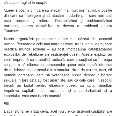
să scape, fugind în noapte.
Queer e poziția din care să atacăm mai mult normativul, o poziție
din care să înțelegem și să atacăm modurile prin care normalul
este reprodus și reiterat. Destabilizând și problematizând
normalul, putem destabiliza și deveni o problemă pentru
Totalitate.
Istoria organizării persoanelor queer s-a născut din această
poziție. Persoanele cele mai marginalizate, trans, de culoare, care
practică munca sexuală – au fost întotdeauna catalizatoarele
exploziilor de rebeliune ale rezistenței queer. Aceste explozii au
venit împreună cu o analiză radicală, care a susținut cu întreaga
sa putere că eliberarea persoanelor queer este legată intrinsec
de anihilarea capitalismului și a statului. Nu e de mirare, deci, că
primele persoane care să vorbească public despre eliberare
sexuală în țara asta au fost anarhiste, sau că cele care, în secolul
trecut, au luptat pentru eliberare queer, au luptat simultan
împotriva capitalismului, rasismului și a patriarhatului și a
imperiului. Asta este istoria noastră.
VIII
Dacă istoria ne arată ceva, acel lucru e că sistemul capitalist are