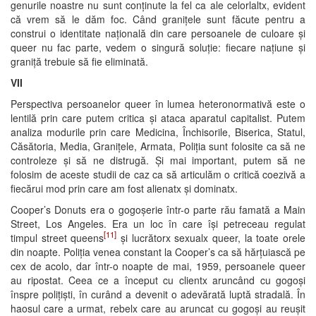
genurile noastre nu sunt conținute la fel ca ale celorlaltx, evident
că vrem să le dăm foc. Când granițele sunt făcute pentru a
construi o identitate națională din care persoanele de culoare și
queer nu fac parte, vedem o singură soluție: fiecare națiune și
graniță trebuie să fie eliminată.
VII
Perspectiva persoanelor queer în lumea heteronormativă este o
lentilă prin care putem critica și ataca aparatul capitalist. Putem
analiza modurile prin care Medicina, Închisorile, Biserica, Statul,
Căsătoria, Media, Granițele, Armata, Poliția sunt folosite ca să ne
controleze și să ne distrugă. Și mai important, putem să ne
folosim de aceste studii de caz ca să articulăm o critică coezivă a
fiecărui mod prin care am fost alienatx și dominatx.
Cooper’s Donuts era o gogoșerie într-o parte rău famată a Main
Street, Los Angeles. Era un loc în care își petreceau regulat
[11]
timpul street queens
și lucrătorx sexualx queer, la toate orele
din noapte. Poliția venea constant la Cooper’s ca să hărțuiască pe
cex de acolo, dar într-o noapte de mai, 1959, persoanele queer
au ripostat. Ceea ce a început cu clientx aruncând cu gogoși
înspre polițiști, în curând a devenit o adevărată luptă stradală. În
haosul care a urmat, rebelx care au aruncat cu gogoși au reușit