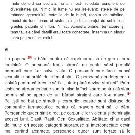
mele de ordinea socială, nu am fost niciodată conștient de
diversitatea sa. Nimic în lume nu era irelevant: stelele de pe
mâneca generalului, cotațiile de la bursă, recolta de măsline,
modul de funcționare al sistemului judiciar, prețul de schimb al
grâului, paturile din flori. Nimic. Această ordine, temătoare și
temută, ale cărei detalii erau toate conectate, însemna un singur
lucru pentru mine: exilul.
VI
[8]
Un poponar
e bătut pentru că exprimarea sa de gen e prea
feminină. O persoană trans săracă nu poate să-și permită
hormonii care i-ar salva viața. O persoană care face muncă
sexuală e omorâtă de clientul său. O persoană genderqueer e
violată pentru că trebuie să fie „fututx până devine straight”. Patru
lesbiene afro-americane sunt trimise la închisoare pentru că și-au
[9]
permis să se apere de un bărbat straight care le-a atacat.
Polițiștii ne bat pe stradă și corpurile noastre sunt distruse de
companiile farmaceutice pentru că n-avem bani să le dăm.
Persoanele queer simt direct pe corpurile lor violența și dominația
acestei lumi. Clasă, Rasă, Gen, Sexualitate, Abilitate; chiar dacă
de multe ori aceste categorii suprapuse și interconectate devin
mai curând abstracte, persoanele queer sunt forțate să le