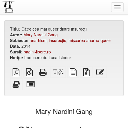
Toggl
navig
TItlu:
Către cea mai queer dintre insurecții
Autor:
Mary Nardini Gang
Subiecte:
anarhism
,
insurecție
,
mișcarea anarho-queer
Dată:
2014
Sursă:
pagini-libere.ro
Notițe:
traducere de Luca Istodor
PDF
EPUB
HTML
XeLaTeX
plain
Fișiere
Editează
simplu
(pentru
de
source
text
din
acest
aparate
sine
source
sursă
text
Adăugați
Selectați
mobile)
stătător
cu
acest
părți
(ușor
atașamente
text
individuale
de
la
pentru
tipărit)
bookbuilder
bookbuilder
Mary Nardini Gang