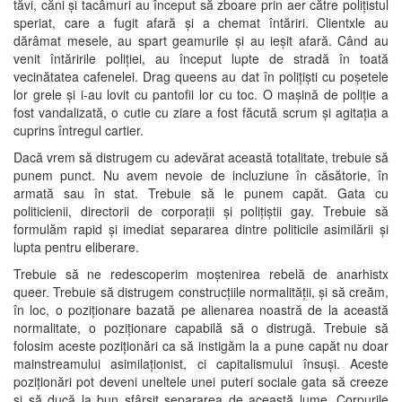
tăvi, căni și tacâmuri au început să zboare prin aer către polițistul
speriat, care a fugit afară și a chemat întăriri. Clientxle au
dărâmat mesele, au spart geamurile și au ieșit afară. Când au
venit întăririle poliției, au început lupte de stradă în toată
vecinătatea cafenelei. Drag queens au dat în polițiști cu poșetele
lor grele și i-au lovit cu pantofii lor cu toc. O mașină de poliție a
fost vandalizată, o cutie cu ziare a fost făcută scrum și agitația a
cuprins întregul cartier.
Dacă vrem să distrugem cu adevărat această totalitate, trebuie să
punem punct. Nu avem nevoie de incluziune în căsătorie, în
armată sau în stat. Trebuie să le punem capăt. Gata cu
politicienii, directorii de corporații și polițiștii gay. Trebuie să
formulăm rapid și imediat separarea dintre politicile asimilării și
lupta pentru eliberare.
Trebuie să ne redescoperim moștenirea rebelă de anarhistx
queer. Trebuie să distrugem construcțiile normalității, și să creăm,
în loc, o poziționare bazată pe alienarea noastră de la această
normalitate, o poziționare capabilă să o distrugă. Trebuie să
folosim aceste poziționări ca să instigăm la a pune capăt nu doar
mainstreamului asimilaționist, ci capitalismului însuși. Aceste
poziționări pot deveni uneltele unei puteri sociale gata să creeze
și să ducă la bun sfârșit separarea de această lume. Corpurile