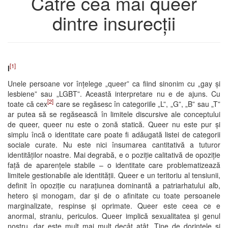
Către cea mai queer
dintre insurecții
[1]
I
Unele persoane vor înțelege „queer” ca fiind sinonim cu „gay și
lesbiene” sau „LGBT”. Această interpretare nu e de ajuns. Cu
[2]
toate că cex
care se regăsesc în categoriile „L”, „G”, „B” sau „T”
ar putea să se regăsească în limitele discursive ale conceptului
de queer, queer nu este o zonă statică. Queer nu este pur și
simplu încă o identitate care poate fi adăugată listei de categorii
sociale curate. Nu este nici însumarea cantitativă a tuturor
identităților noastre. Mai degrabă, e o poziție calitativă de opoziție
față de aparențele stabile – o identitate care problematizează
limitele gestionabile ale identității. Queer e un teritoriu al tensiunii,
definit în opoziție cu narațiunea dominantă a patriarhatului alb,
hetero și monogam, dar și de o afinitate cu toate persoanele
marginalizate, respinse și oprimate. Queer este ceea ce e
anormal, straniu, periculos. Queer implică sexualitatea și genul
nostru, dar este mult mai mult decât atât. Ține de dorințele și