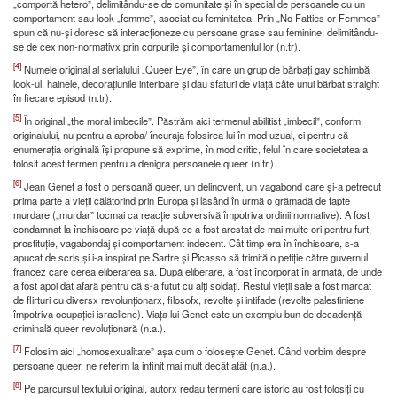
„comportă hetero”, delimitându-se de comunitate și în special de persoanele cu un
comportament sau look „femme”, asociat cu feminitatea. Prin „No Fatties or Femmes”
spun că nu-și doresc să interacționeze cu persoane grase sau feminine, delimitându-
se de cex non-normativx prin corpurile și comportamentul lor (n.tr).
[4]
Numele original al serialului „Queer Eye”, în care un grup de bărbați gay schimbă
look-ul, hainele, decorațiunile interioare și dau sfaturi de viață câte unui bărbat straight
în fiecare episod (n.tr).
[5]
În original „the moral imbecile”. Păstrăm aici termenul abilitist „imbecil”, conform
originalului, nu pentru a aproba/ încuraja folosirea lui în mod uzual, ci pentru că
enumerația originală își propune să exprime, în mod critic, felul în care societatea a
folosit acest termen pentru a denigra persoanele queer (n.tr.).
[6]
Jean Genet a fost o persoană queer, un delincvent, un vagabond care și-a petrecut
prima parte a vieții călătorind prin Europa și lăsând în urmă o grămadă de fapte
murdare („murdar” tocmai ca reacție subversivă împotriva ordinii normative). A fost
condamnat la închisoare pe viață după ce a fost arestat de mai multe ori pentru furt,
prostituție, vagabondaj și comportament indecent. Cât timp era în închisoare, s-a
apucat de scris și i-a inspirat pe Sartre și Picasso să trimită o petiție către guvernul
francez care cerea eliberarea sa. După eliberare, a fost încorporat în armată, de unde
a fost apoi dat afară pentru că s-a futut cu alți soldați. Restul vieții sale a fost marcat
de flirturi cu diversx revolunționarx, filosofx, revolte și intifade (revolte palestiniene
împotriva ocupației israeliene). Viața lui Genet este un exemplu bun de decadență
criminală queer revoluționară (n.a.).
[7]
Folosim aici „homosexualitate” așa cum o folosește Genet. Când vorbim despre
persoane queer, ne referim la infinit mai mult decât atât (n.a.).
[8]
Pe parcursul textului original, autorx redau termeni care istoric au fost folosiți cu