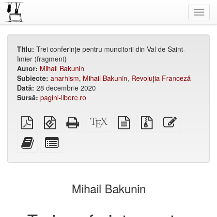
Toggl
navig
TItlu:
Trei conferințe pentru muncitorii din Val de Saint-
Imier (fragment)
Autor:
Mihail Bakunin
Subiecte:
anarhism
,
Mihail Bakunin
,
Revoluția Franceză
Dată:
28 decembrie 2020
Sursă:
pagini-libere.ro
PDF
EPUB
HTML
XeLaTeX
plain
Fișiere
Editează
simplu
(pentru
de
source
text
din
acest
aparate
sine
source
sursă
text
Adăugați
Selectați
mobile)
stătător
cu
acest
părți
(ușor
atașamente
text
individuale
de
la
pentru
tipărit)
bookbuilder
bookbuilder
Mihail Bakunin