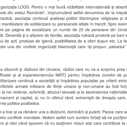
nizația LOGS. Pentru o mai bună vizibilitate internațională și absorbț
oots
din vestul României”, împrumutând astfel denumirea de la mișcări
practică, asociația continuă aceleași politici filantropice religioase 
e manifestare de solidarizare cu persoanele aflate în tranzit. Spre ex
are pe pagina de socializare un număr de 23 de persoane din Ucrain
lă. Devenită și o afacere de familie, asociația rulează proiecte pe bani
ul de azil, produse de igienă, posibilitatea de a oferi dușuri etc. La fel
e una din multele organizații bisericești care își propun „salvarea”
a izbucnit și războiul din Ucraina, război care nu ne-a surprins prea t
i Rusiei și al expansionismului NATO pentru împărțirea zonelor de p
ilitarizare continuă a societății și împărțirea populației pe criterii etn
flictele armate milioane de ființe umane și non-umane au fost forț
 la noi violențe, suferință, abuzuri sexuale și la ascensiunea naționalis
rmament și capital, și, nu în ultimul rând, extremiștii de dreapta care, 
nte politice postbelice.
i a fost și va rămâne una a diviziunii, dominării și puterii. Pacea care 
arelor conflicte mondiale. Vedem astfel cum suntem forțați să ne pozițion
re și clari când spunem că nu susținem niciun stat care contribuie la mi