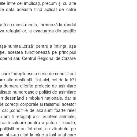
te între cei implicați, precum și cu alte
e data aceasta fiind aplicat de către
preună cu mass-media, formează la rândul
a refugiaților, la evacuarea din spațiile
 așa-numita „criză” pentru a înființa, așa
ie, acestea funcționează pe principiul
Otopeni) sau Centrul Regional de Cazare
care îndeplinesc o serie de condiții pot
 alte destinații. Tot aici, cei de la IGI
 demara diferite proiecte de asimilare
fișate numeroasele politici de asimilare
ori desenând simboluri naționale, dar și
 de corecții corporale și rasismul acestor
ă: „condițiile de aici sunt foarte rele!
u am fi refugiați aici. Suntem animale,
prea insalubre pentru a putea fi locuite,
olițiștii m-au întrebat, cu zâmbetul pe
t și s-au uitat la mine a fost unul care