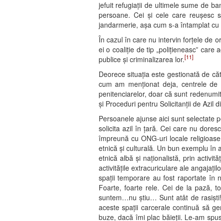
jefuit refugiații de ultimele sume de ba
persoane. Cei și cele care reușesc s
jandarmerie, așa cum s-a întamplat cu r
În cazul în care nu intervin forțele de
ei o coaliție de tip „polițieneasc” care
[11]
publice și criminalizarea lor.
Deorece situația este gestionată de către
cum am menționat deja, centrele de tr
penitenciarelor, doar că sunt redenumi
și Proceduri pentru Solicitanții de Azil
Persoanele ajunse aici sunt selectate p
solicita azil în țară. Cei care nu dores
împreună cu ONG-uri locale religioase
etnică și culturală. Un bun exemplu în 
etnică albă și naționalistă, prin activ
activitățile extracuriculare ale angajați
spații temporare au fost raportate în n
Foarte, foarte rele. Cei de la pază, t
suntem…nu știu… Sunt atât de rasiști!
aceste spații carcerale continuă să ge
buze, dacă îmi plac băieții. Le-am spus