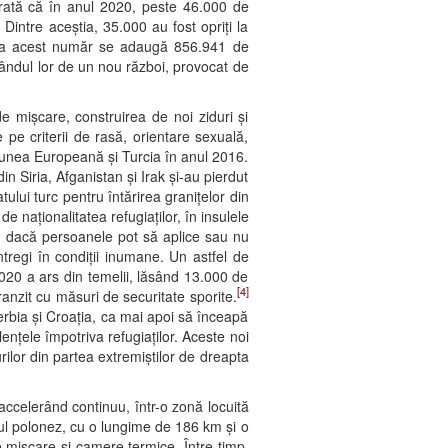
 arată că în anul 2020, peste 46.000 de
Dintre aceștia, 35.000 au fost opriți la
 acest număr se adaugă 856.941 de
rândul lor de un nou război, provocat de
de mișcare, construirea de noi ziduri și
te pe criterii de rasă, orientare sexuală,
Uniunea Europeană și Turcia în anul 2016.
n Siria, Afganistan și Irak și-au pierdut
tului turc pentru întărirea granițelor din
 de naționalitatea refugiaților, în insulele
u dacă persoanele pot să aplice sau nu
ntregi în condiții inumane. Un astfel de
2020 a ars din temelii, lăsând 13.000 de
[4]
ranzit cu măsuri de securitate sporite.
erbia și Croația, ca mai apoi să înceapă
ențele împotriva refugiaților. Aceste noi
rilor din partea extremiștilor de dreapta
accelerând continuu, într-o zonă locuită
tul polonez, cu o lungime de 186 km și o
 mișcare și camere termice. Între timp,