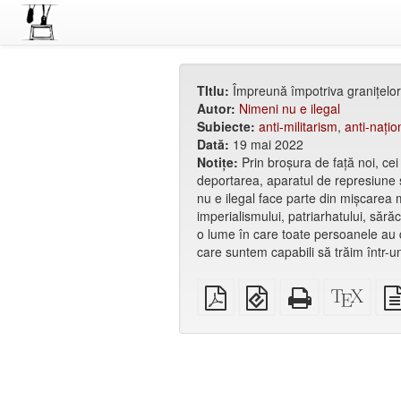
TItlu:
Împreună împotriva granițelor,
Autor:
Nimeni nu e ilegal
Subiecte:
anti-militarism
,
anti-națio
Dată:
19 mai 2022
Notițe:
Prin broșura de față noi, ce
deportarea, aparatul de represiune și 
nu e ilegal face parte din mișcarea m
imperialismului, patriarhatului, sărăc
o lume în care toate persoanele au dre
care suntem capabili să trăim într-un
PDF
EPUB
HTML
XeLa
simplu
(pentru
de
sour
aparate
sine
mobile)
stătător
(ușor
de
tipărit)