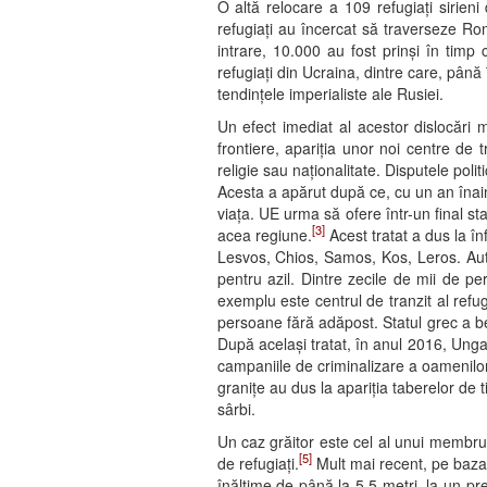
O altă relocare a 109 refugiați sirien
refugiați au încercat să traverseze Rom
intrare, 10.000 au fost prinși în timp c
refugiați din Ucraina, dintre care, pân
tendințele imperialiste ale Rusiei.
Un efect imediat al acestor dislocări m
frontiere, apariția unor noi centre de tr
religie sau naționalitate. Disputele pol
Acesta a apărut după ce, cu un an înaint
viața. UE urma să ofere într-un final sta
[3]
acea regiune.
Acest tratat a dus la înf
Lesvos, Chios, Samos, Kos, Leros. Aut
pentru azil. Dintre zecile de mii de pe
exemplu este centrul de tranzit al refu
persoane fără adăpost. Statul grec a be
După același tratat, în anul 2016, Unga
campaniile de criminalizare a oamenilor 
granițe au dus la apariția taberelor de 
sârbi.
Un caz grăitor este cel al unui membr
[5]
de refugiați.
Mult mai recent, pe baza 
înălțime de până la 5,5 metri, la un p