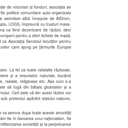
ie de voluntari și fonduri, asociația se
le politice comunitare auto-organizate
și de asimilare albă începute de AIDrom,
emplu, LOGS, împreună cu trusturi mass-
a ca fiind dezertoare de război, deci
 europeni pentru a oferi tichete de masă,
 ca Asociaţia Serviciul Iezuiţilor pentru
 celor care ajung pe țărmurile Europei
are. La fel ca toate celelalte războaie,
utere și a resurselor naturale, ducând
ice, rasiale, religioase etc. Așa cum s-a
ate să fugă din bătaia gloanțelor și a
mului. Cert este că din acest război vor
sub pretextul apărării statului națiune,
se va semna dupa toate aceste atrocități
ăm fie în favoarea unui naționalism, fie
litarizarea societății și la perpetuarea