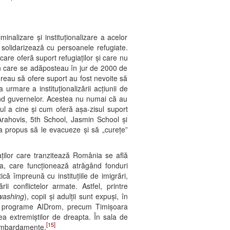
nalizare și instituționalizare a acelor
 solidarizează cu persoanele refugiate.
re oferă suport refugiaților și care nu
n care se adăposteau în jur de 2000 de
oreau să ofere suport au fost nevoite să
urmare a instituționalizării acțiunii de
rând guvernelor. Acestea nu numai că au
olul a cine și cum oferă așa-zisul suport
 Arahovis, 5th School, Jasmin School și
a propus să le evacueze și să „curețe”
aților care tranzitează România se află
a, care funcționează atrăgând fonduri
ică împreună cu instituțiile de imigrări,
rii conflictelor armate. Astfel, printre
washing
), copii și adulții sunt expuși, în
 Alte programe AIDrom, precum Timișoara
a extremiștilor de dreapta. În sala de
[15]
 bombardamente.