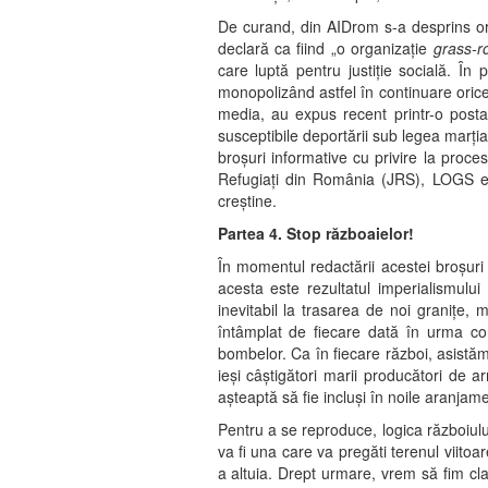
De curand, din AIDrom s-a desprins orga
declară ca fiind „o organizație
grass-r
care luptă pentru justiție socială. În 
monopolizând astfel în continuare oric
media, au expus recent printr-o post
susceptibile deportării sub legea marția
broșuri informative cu privire la proces
Refugiaţi din România (JRS), LOGS est
creștine.
Partea 4. Stop războaielor!
În momentul redactării acestei broșuri 
acesta este rezultatul imperialismulu
inevitabil la trasarea de noi granițe, m
întâmplat de fiecare dată în urma con
bombelor. Ca în fiecare război, asistăm
ieși câștigători marii producători de a
așteaptă să fie incluși în noile aranjame
Pentru a se reproduce, logica războiulu
va fi una care va pregăti terenul viito
a altuia. Drept urmare, vrem să fim cla