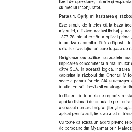
liberi de opresiune, mizerie și exploata
cu mediul înconjurător.
Partea 1. Opriți militarizarea și războ
Este simplu de înțeles că la baza fiec
migrației, utilizând același limbaj și a
1877-78, statul român a aplicat prima „
împotriva oamenilor fără adăpost (de
exilaților revoluționari care fugeau de r
Religioase sau politice, războaiele mod
implicarea concomitentă a mai multor st
către SUA. În această logică, intrarea
capitalist la războiul din Orientul Mij
secrete pentru forțele CIA și achiziți
în alte teritorii, inevitabil va atrage la 
Indiferent de formele de organizare stata
apoi la dislocări de populație pe motive
a crescut numărul migranților și refugia
aplicat pentru azil, fie s-au aflat în tr
Cu toate că există un acord privind relo
de persoane din Myanmar prin Malaezia 