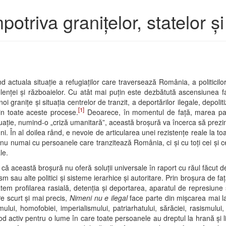
otriva granițelor, statelor și
d actuala situație a refugiaților care traversează România, a politicilor
violenței și războaielor. Cu atât mai puțin este dezbătută ascensiunea fa
noi granițe și situația centrelor de tranzit, a deportărilor ilegale, depolit
[1]
in toate aceste procese.
Deoarece, în momentul de față, marea par
ituație, numind-o „criză umanitară”, această broșură va încerca să prezint
 În al doilea rând, e nevoie de articularea unei rezistențe reale la toa
, nu numai cu persoanele care tranzitează România, ci și cu toți cei și c
le.
că această broșură nu oferă soluții universale în raport cu răul făcut 
m sau alte politici și sisteme ierarhice și autoritare. Prin broșura de faț
 profilarea rasială, detenția și deportarea, aparatul de represiune și d
Pe scurt și mai precis,
Nimeni nu e ilegal
face parte din mișcarea mai lar
ului, homofobiei, imperialismului, patriarhatului, sărăciei, rasismului, m
 activ pentru o lume în care toate persoanele au dreptul la hrană și lib