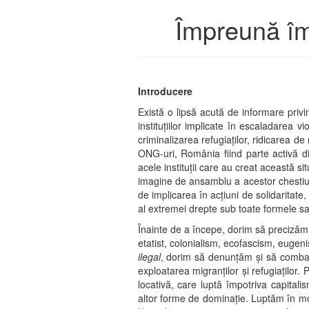
Împreună împ
Introducere
Există o lipsă acută de informare privin
instituțiilor implicate în escaladarea 
criminalizarea refugiaților, ridicarea de 
ONG-uri, România fiind parte activă d
acele instituții care au creat această s
imagine de ansamblu a acestor chestiuni.
de implicarea în acțiuni de solidaritate
al extremei drepte sub toate formele sa
Înainte de a începe, dorim să precizăm 
etatist, colonialism, ecofascism, eugenis
ilegal
, dorim să denunțăm și să combatem
exploatarea migranților și refugiaților. 
locativă, care luptă împotriva capitalism
altor forme de dominație. Luptăm în mod