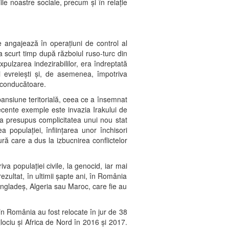
ile noastre sociale, precum și în relație
e angajează în operațiuni de control al
la scurt timp după războiul ruso-turc din
pulzarea indezirabililor, era îndreptată
 evreiești și, de asemenea, împotriva
a conducătoare.
pansiune teritorială, ceea ce a însemnat
recente exemple este invazia Irakului de
 a presupus complicitatea unui nou stat
a populației, înființarea unor închisori
ă care a dus la izbucnirea conflictelor
iva populației civile, la genocid, iar mai
ezultat, în ultimii șapte ani, în România
Bangladeș, Algeria sau Maroc, care fie au
 în România au fost relocate în jur de 38
ociu și Africa de Nord în 2016 și 2017.