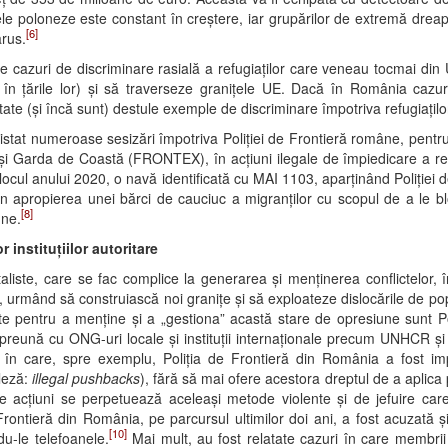
ele poloneze este constant în creștere, iar grupărilor de extremă drea
[6]
arus.
 cazuri de discriminare rasială a refugiaților care veneau tocmai din 
în țările lor) și să traverseze granițele UE. Dacă în România cazuri
ate (și încă sunt) destule exemple de discriminare împotriva refugiațilo
istat numeroase sesizări împotriva Poliției de Frontieră române, pentru
și Garda de Coastă (FRONTEX), în acțiuni ilegale de împiedicare a ref
locul anului 2020, o navă identificată cu MAI 1103, aparținând Poliției 
în apropierea unei bărci de cauciuc a migranților cu scopul de a le b
[8]
une.
r instituțiilor autoritare
taliste, care se fac complice la generarea și menținerea conflictelor, î
, urmând să construiască noi granițe și să exploateze dislocările de pop
losite pentru a menține și a „gestiona” acastă stare de opresiune sunt P
mpreună cu ONG-uri locale și instituții internaționale precum UNHCR ș
 în care, spre exemplu, Poliția de Frontieră din România a fost im
gleză:
illegal pushbacks
), fără să mai ofere acestora dreptul de a aplica 
 de acțiuni se perpetuează aceleași metode violente și de jefuire car
rontieră din România, pe parcursul ultimilor doi ani, a fost acuzată și 
[10]
du-le telefoanele.
Mai mult, au fost relatate cazuri în care membrii 