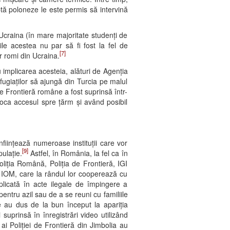
ptă poloneze le este permis să intervină
Ucraina (în mare majoritate studenți de
le acestea nu par să fi fost la fel de
[7]
r romi din Ucraina.
 implicarea acesteia, alături de Agenția
ugiaților să ajungă din Turcia pe malul
de Frontieră române a fost suprinsă într-
loca accesul spre țărm și având posibil
nființează numeroase instituții care vor
[9]
ulație.
Astfel, în România, la fel ca în
oliția Română, Poliția de Frontieră, IGI
i IOM, care la rândul lor cooperează cu
plicată în acte ilegale de împingere a
pentru azil sau de a se reuni cu familiile
e au dus de la bun început la apariția
suprinsă în înregistrări video utilizând
ai Poliției de Frontieră din Jimbolia au