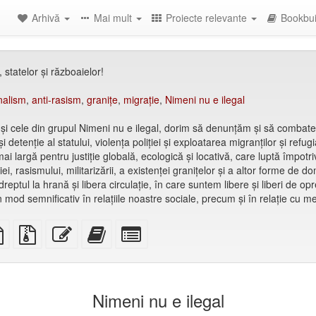
Arhivă
Mai mult
Proiecte relevante
Bookbui
 statelor și războaielor!
nalism
,
anti-rasism
,
granițe
,
migrație
,
Nimeni nu e ilegal
i și cele din grupul Nimeni nu e ilegal, dorim să denunțăm și să combatem
detenție al statului, violența poliției și exploatarea migranților și refugi
ai largă pentru justiție globală, ecologică și locativă, care luptă împotr
iei, rasismului, militarizării, a existenței granițelor și a altor forme de
ptul la hrană și libera circulație, în care suntem libere și liberi de opr
 mod semnificativ în relațiile noastre sociale, precum și în relație cu me
TeX
plain
Fișiere
Editează
Adăugați
Selectați
ce
text
din
acest
acest
părți
source
sursă
text
text
individuale
cu
la
pentru
atașamente
bookbuilder
bookbuilder
Nimeni nu e ilegal