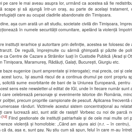
ni pe care le mai aveau asupra lor, urmând ca acestea să fie redistribui
ă scape și să ajungă într-un oraș, au parte de același tratament, d
efugiații care au ocupat cladirile abandonate din Timișoara.
 ordine, așa cum arată un alt studiu, societate civilă din Timișoara, îm
 acționează în numele securității comunitare, apelând la violență împotriv
 instituții ierarhice și autoritare prin definiție, acestea se folosesc de
anzit. De regulă, împrejmuite cu sârmă ghimpată și păzite de poliț
te ca Centre de Cazare a Străinilor luați în Custodie Publică (Arad și 
 din Timișoara, Maramureș, Rădăuți, Galați, București, Giurgiu etc.
e baze eugenice (sunt amprentate și interogate); mai precis, cei și cele 
c acest lucru, își asumă riscul de a continua drumul pe cont propriu spre
, solicită sume exorbitante de bani de la Uniunea Europeană, pentru a
acest sens este newsletter-ul editat de IGI, unde în fiecare număr sunt a
ități care celebrează personaje și evenimente istorice din România, min
lor poliției, precum propriile campionate de pescuit. Aplicarea frecventă
umeroase rânduri. Victimele acestui sistem concentrațional au relatat c
oți care lucrează aici, sunt atât de rasiști! Vorbesc cu noi de parcă n
[12]
”
Fiind gestionate de instituții patriarhale și de cele mai multe ori 
nereze violență și homofobie: „Când am ajuns aici (n.r. – în centru), p
 că da, așa e, sunt gay. Nu știu cum să spun, felul în care m-au întreba