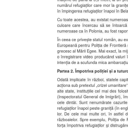
numărul refugiaților care mor la graniț
în împingerea refugiaților înapoi în Bel
Cu toate acestea, au existat numeroase
culoare care încercau să se întoarcă 
numeroase ca în Polonia, au fost raport
În ceea ce privește statul român, au ex
Europeană pentru Poliția de Frontieră 
grecesc al Mării Egee. Mai exact, la mij
o înregistrare video producând valuri 
intenția de a scufunda mica ambarcați
Partea 2. Împotriva poliției și a tuturo
Odată implicate în război, statele capi
acționa sub pretextul „crizei umanitare”
alte state, instituțiile cel mai des fo
(Inspectoratul General de Imigrări), î
cele dintâi. Sunt nenumărate cazurile
refugiaților înapoi peste graniță (în en
lor. De cele mai multe ori, în astfel
războaielor. Spre exemplu, Poliția de F
forța împotriva refugiaților și distrugân