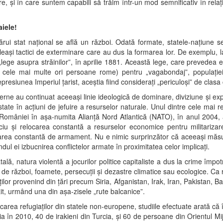
re, și în care suntem capabili să trăim într-un mod semnificativ în relați
aiele!
ărui stat național se află un război. Odată formate, statele-națiune s
celeași tactici de exterminare care au dus la formarea lor. De exemplu, 
lege asupra străinilor”, în aprilie 1881. Această lege, care prevedea ex
 cele mai multe ori persoane rome) pentru „vagabondaj”, populației
epresiunea Imperiul țarist, aceștia fiind considerați „periculoși” de clas
erne au continuat aceeași linie ideologică de dominare, diviziune și ex
ate în acțiuni de jefuire a resurselor naturale. Unul dintre cele mai 
 României în așa-numita Alianță Nord Atlantică (NATO), în anul 2004,
lociu și relocarea constantă a resurselor economice pentru militarizare
onarea constantă de armament. Nu e nimic surprinzător că aceeași măsur
rândul ei izbucnirea conflictelor armate în proximitatea celor implicați.
lă, natura violentă a jocurilor politice capitaliste a dus la crime împotr
 de război, foamete, persecuții și dezastre climatice sau ecologice. Ca r
ților provenind din țări precum Siria, Afganistan, Irak, Iran, Pakistan, 
anzit, urmând una din așa-zisele „rute balcanice”.
carea refugiaților din statele non-europene, studiile efectuate arată că
în 2010, 40 de irakieni din Turcia, și 60 de persoane din Orientul Mijl