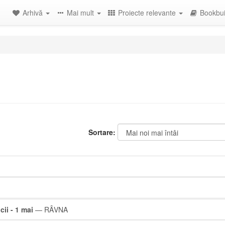
Arhivă
Mai mult
Proiecte relevante
Bookbui
Sortare:
cii - 1 mai
— RÂVNA