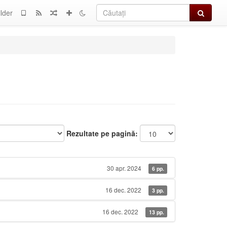
Căutați
lder
Rezultate pe pagină:
30 apr. 2024
6 pp.
16 dec. 2022
3 pp.
16 dec. 2022
13 pp.