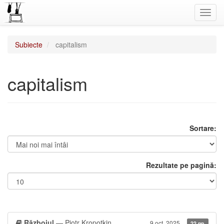
Toggl
navig
Subiecte
capitalism
capitalism
Sortare:
Rezultate pe pagină:
Războiul
— Piotr Kropotkin
9 oct. 2025
22 pp.