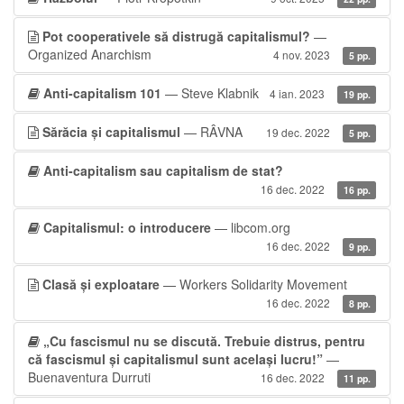
Pot cooperativele să distrugă capitalismul?
—
Organized Anarchism
4 nov. 2023
5 pp.
Anti-capitalism 101
— Steve Klabnik
4 ian. 2023
19 pp.
Sărăcia și capitalismul
— RÂVNA
19 dec. 2022
5 pp.
Anti-capitalism sau capitalism de stat?
16 dec. 2022
16 pp.
Capitalismul: o introducere
— libcom.org
16 dec. 2022
9 pp.
Clasă și exploatare
— Workers Solidarity Movement
16 dec. 2022
8 pp.
„Cu fascismul nu se discută. Trebuie distrus, pentru
că fascismul și capitalismul sunt același lucru!”
—
Buenaventura Durruti
16 dec. 2022
11 pp.