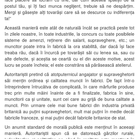
postul tău, și îți faci munca neglijent, trebuie să ne despărțim.
Mergi și găsește alți tovarăși care să se descurce cu indiferența
ta!”
Această manieră este atât de naturală încât se practică peste tot
în zilele noastre, în toate industriile, la concurs cu toate posibilele
sisteme de amenzi, reținere din salarii, supraveghere, etc.; un
muncitor poate intra în fabrică la ora stabilită, dar dacă își face
treaba rău, dacă îi încurcă pe tovarășii săi cu lenea sa, sau cu
alte defecte, și aceștia se ceartă cu el din aceste motive, acest
lucru se poate încheia; el este constrâns să părăsească atelierul.
Autoritariștii pretind că atotputernicul angajator și supraveghetorii
săi mențin ordinea și calitatea muncii în fabrici. De fapt într-o
întreprindere întrucâtva de complicată, în care mărfurile produse
trec prin multe mâini înainte de a fi finalizate, fabrica în sine,
muncitorii ca și unitate, sunt cei care au grijă de buna calitate a
muncii. Prin urmare cele mai bune fabrici din industria privată
britanică au puțini supraveghetori, mult mai puțini în medie decât
fabricile franceze, și mai puțini decât fabricile britanice de stat.
Un anumit standard de morală publică este menținut în aceeași
manieră. Autoritariștii spun că se datorează gărzilor rurale,