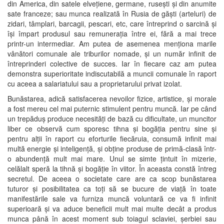
din America, din satele elvețiene, germane, rusești și din anumite
sate franceze; sau munca realizată în Rusia de găști (arteluri) de
zidari, tâmplari, barcagii, pescari, etc, care întreprind o sarcină și
își împart produsul sau remunerația între ei, fără a mai trece
printr-un intermediar. Am putea de asemenea menționa marile
vânători comunale ale triburilor nomade, și un număr infinit de
întreprinderi colective de succes. Iar în fiecare caz am putea
demonstra superioritate indiscutabilă a muncii comunale în raport
cu aceea a salariatului sau a proprietarului privat izolat.
Bunăstarea, adică satisfacerea nevoilor fizice, artistice, și morale
a fost mereu cel mai puternic stimulent pentru muncă. Iar pe când
un trepăduș produce necesități de bază cu dificultate, un muncitor
liber ce observă cum sporesc tihna și bogăția pentru sine și
pentru alții în raport cu eforturile fiecăruia, consumă infinit mai
multă energie și inteligență, și obține produse de primă-clasă într-
o abundență mult mai mare. Unul se simte țintuit în mizerie,
celălalt speră la tihnă și bogăție în viitor. În aceasta constă întreg
secretul. De aceea o societate care are ca scop bunăstarea
tuturor și posibilitatea ca toți să se bucure de viață în toate
manifestările sale va furniza muncă voluntară ce va fi infinit
superioară și va aduce beneficii mult mai multe decât a produs
munca până în acest moment sub toiagul sclaviei, șerbiei sau