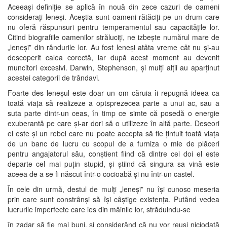
Aceeași definiție se aplică în nouă din zece cazuri de oameni
considerați leneși. Aceștia sunt oameni rătăciți pe un drum care
nu oferă răspunsuri pentru temperamentul sau capacitățile lor.
Citind biografiile oamenilor străluciți, ne izbește numărul mare de
„leneși” din rândurile lor. Au fost leneși atâta vreme cât nu și-au
descoperit calea corectă, iar după acest moment au devenit
muncitori excesivi. Darwin, Stephenson, și mulți alții au aparținut
acestei categorii de trândavi.
Foarte des leneșul este doar un om căruia îi repugnă ideea ca
toată viața să realizeze a optsprezecea parte a unui ac, sau a
suta parte dintr-un ceas, în timp ce simte că posedă o energie
exuberantă pe care și-ar dori să o utilizeze în altă parte. Deseori
el este și un rebel care nu poate accepta să fie țintuit toată viața
de un banc de lucru cu scopul de a furniza o mie de plăceri
pentru angajatorul său, conștient fiind că dintre cei doi el este
departe cel mai puțin stupid, și știind că singura sa vină este
aceea de a se fi născut într-o cocioabă și nu într-un castel.
În cele din urmă, destul de mulți „leneși” nu își cunosc meseria
prin care sunt constrânși să își câștige existența. Putând vedea
lucrurile imperfecte care ies din mâinile lor, străduindu-se
în zadar să fie mai buni, și considerând că nu vor reuși niciodată