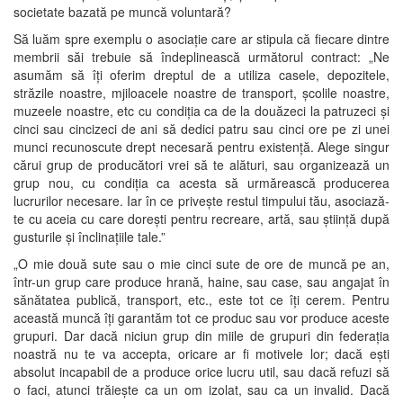
societate bazată pe muncă voluntară?
Să luăm spre exemplu o asociație care ar stipula că fiecare dintre
membrii săi trebuie să îndeplinească următorul contract: „Ne
asumăm să îți oferim dreptul de a utiliza casele, depozitele,
străzile noastre, mjiloacele noastre de transport, școlile noastre,
muzeele noastre, etc cu condiția ca de la douăzeci la patruzeci și
cinci sau cincizeci de ani să dedici patru sau cinci ore pe zi unei
munci recunoscute drept necesară pentru existență. Alege singur
cărui grup de producători vrei să te alături, sau organizează un
grup nou, cu condiția ca acesta să urmărească producerea
lucrurilor necesare. Iar în ce privește restul timpului tău, asociază-
te cu aceia cu care dorești pentru recreare, artă, sau știință după
gusturile și înclinațiile tale.”
„O mie două sute sau o mie cinci sute de ore de muncă pe an,
într-un grup care produce hrană, haine, sau case, sau angajat în
sănătatea publică, transport, etc., este tot ce îți cerem. Pentru
această muncă îți garantăm tot ce produc sau vor produce aceste
grupuri. Dar dacă niciun grup din miile de grupuri din federația
noastră nu te va accepta, oricare ar fi motivele lor; dacă ești
absolut incapabil de a produce orice lucru util, sau dacă refuzi să
o faci, atunci trăiește ca un om izolat, sau ca un invalid. Dacă