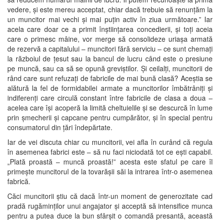
vedere, și este mereu acceptat, chiar dacă trebuie să renunțăm la
un muncitor mai vechi și mai puțin activ în ziua următoare.” Iar
acela care doar ce a primit înștiințarea concedierii, și toți aceia
care o primesc mâine, vor merge să consolideze uriașa armată
de rezervă a capitalului – muncitori fără serviciu – ce sunt chemați
la războiul de țesut sau la bancul de lucru când este o presiune
pe muncă, sau ca să se opună greviștilor. Și ceilalți, muncitorii de
rând care sunt refuzați de fabricile de mai bună clasă? Aceștia se
alătură la fel de formidabilei armate a muncitorilor îmbătrâniți și
indiferenți care circulă constant între fabricile de clasa a doua –
acelea care își acoperă la limită cheltuielile și se descurcă în lume
prin șmecherii și capcane pentru cumpărător, și în special pentru
consumatorul din țări îndepărtate.
Iar de vei discuta chiar cu muncitorii, vei afla în curând că regula
în asemenea fabrici este – să nu faci niciodată tot ce ești capabil.
„Plată proastă – muncă proastă!” acesta este sfatul pe care îl
primește muncitorul de la tovarășii săi la intrarea într-o asemenea
fabrică.
Căci muncitorii știu că dacă într-un moment de generozitate cad
pradă rugăminților unui angajator și acceptă să intensifice munca
pentru a putea duce la bun sfârșit o comandă presantă, această