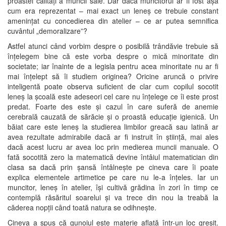
proastei calități a muncii sale. Dar dacă muncitorul ar fi fost așa
cum era reprezentat – mai exact un leneș ce trebuie constant
amenințat cu concedierea din atelier – ce ar putea semnifica
cuvântul „demoralizare”?
Astfel atunci când vorbim despre o posibilă trândăvie trebuie să
înțelegem bine că este vorba despre o mică minoritate din
societate; iar înainte de a legisla pentru acea minoritate nu ar fi
mai înțelept să îi studiem originea? Oricine aruncă o privire
inteligentă poate observa suficient de clar cum copilul socotit
leneș la școală este adeseori cel care nu înțelege ce îi este prost
predat. Foarte des este și cazul în care suferă de anemie
cerebrală cauzată de sărăcie și o proastă educație igienică. Un
băiat care este leneș la studierea limbilor greacă sau latină ar
avea rezultate admirabile dacă ar fi instruit în știință, mai ales
dacă acest lucru ar avea loc prin medierea muncii manuale. O
fată socotită zero la matematică devine întâiul matematician din
clasa sa dacă prin șansă întâlnește pe cineva care îi poate
explica elementele artimetice pe care nu le-a înțeles. Iar un
muncitor, leneș în atelier, își cultivă grădina în zori în timp ce
contemplă răsăritul soarelui și va trece din nou la treabă la
căderea nopții când toată natura se odihnește.
Cineva a spus că gunoiul este materie aflată într-un loc greșit.