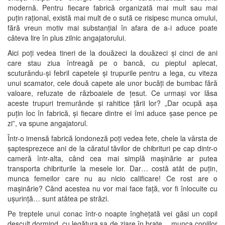
modernă. Pentru fiecare fabrică organizată mai mult sau mai
puțin rațional, există mai mult de o sută ce risipesc munca omului,
fără vreun motiv mai substanțial în afara de a-i aduce poate
câteva lire în plus zilnic angajatorului.
Aici poți vedea tineri de la douăzeci la douăzeci și cinci de ani
care stau ziua întreagă pe o bancă, cu pieptul aplecat,
scuturându-și febril capetele și trupurile pentru a lega, cu viteza
unui scamator, cele două capete ale unor bucăți de bumbac fără
valoare, refuzate de războaiele de țesut. Ce urmași vor lăsa
aceste trupuri tremurânde și rahitice țării lor? „Dar ocupă așa
puțin loc în fabrică, și fiecare dintre ei îmi aduce șase pence pe
zi”, va spune angajatorul.
Într-o imensă fabrică londoneză poți vedea fete, chele la vârsta de
șaptesprezece ani de la căratul tăvilor de chibrituri pe cap dintr-o
cameră într-alta, când cea mai simplă mașinărie ar putea
transporta chibriturile la mesele lor. Dar… costă atât de puțin,
munca femeilor care nu au nicio calificare! Ce rost are o
mașinărie? Când acestea nu vor mai face față, vor fi înlocuite cu
ușurință… sunt atâtea pe străzi.
Pe treptele unui conac într-o noapte înghețată vei găsi un copil
desculț dormind, cu legătura sa de ziare în brațe… munca copiilor