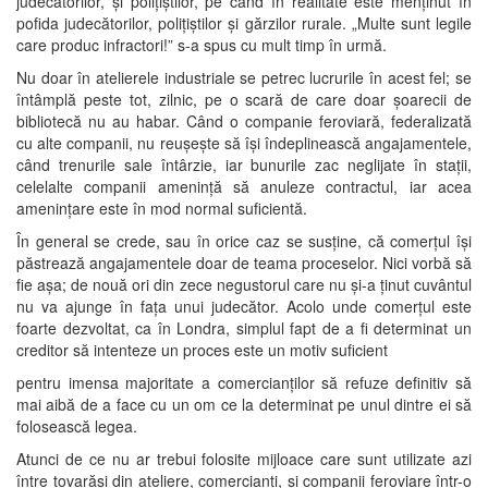
judecătorilor, și polițiștilor, pe când în realitate este menținut în
pofida judecătorilor, polițiștilor și gărzilor rurale. „Multe sunt legile
care produc infractori!” s-a spus cu mult timp în urmă.
Nu doar în atelierele industriale se petrec lucrurile în acest fel; se
întâmplă peste tot, zilnic, pe o scară de care doar șoarecii de
bibliotecă nu au habar. Când o companie feroviară, federalizată
cu alte companii, nu reușește să își îndeplinească angajamentele,
când trenurile sale întârzie, iar bunurile zac neglijate în stații,
celelalte companii amenință să anuleze contractul, iar acea
amenințare este în mod normal suficientă.
În general se crede, sau în orice caz se susține, că comerțul își
păstrează angajamentele doar de teama proceselor. Nici vorbă să
fie așa; de nouă ori din zece negustorul care nu și-a ținut cuvântul
nu va ajunge în fața unui judecător. Acolo unde comerțul este
foarte dezvoltat, ca în Londra, simplul fapt de a fi determinat un
creditor să intenteze un proces este un motiv suficient
pentru imensa majoritate a comercianților să refuze definitiv să
mai aibă de a face cu un om ce la determinat pe unul dintre ei să
folosească legea.
Atunci de ce nu ar trebui folosite mijloace care sunt utilizate azi
între tovarăși din ateliere, comercianți, și companii feroviare într-o