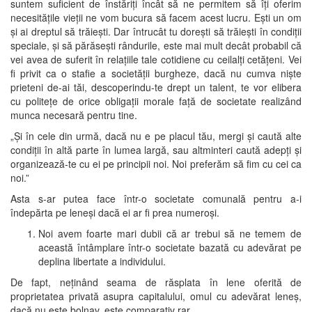
suntem suficient de înstăriți încât să ne permitem să îți oferim
necesitățile vieții ne vom bucura să facem acest lucru. Ești un om
și ai dreptul să trăiești. Dar întrucât tu dorești să trăiești în condiții
speciale, și să părăsești rândurile, este mai mult decât probabil că
vei avea de suferit în relațiile tale cotidiene cu ceilalți cetățeni. Vei
fi privit ca o stafie a societății burgheze, dacă nu cumva niște
prieteni de-ai tăi, descoperindu-te drept un talent, te vor elibera
cu politețe de orice obligații morale față de societate realizând
munca necesară pentru tine.
„Și în cele din urmă, dacă nu e pe placul tău, mergi și caută alte
condiții în altă parte în lumea largă, sau altminteri caută adepți și
organizează-te cu ei pe principii noi. Noi preferăm să fim cu cei ca
noi.”
Asta s-ar putea face într-o societate comunală pentru a-i
îndepărta pe leneși dacă ei ar fi prea numeroși.
Noi avem foarte mari dubii că ar trebui să ne temem de
această întâmplare într-o societate bazată cu adevărat pe
deplina libertate a individului.
De fapt, neținând seama de răsplata în lene oferită de
proprietatea privată asupra capitalului, omul cu adevărat leneș,
dacă nu este bolnav, este comparativ rar.