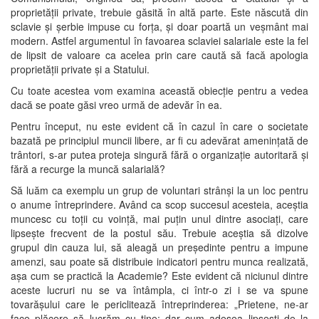
proprietății private, trebuie găsită în altă parte. Este născută din
sclavie și șerbie impuse cu forța, și doar poartă un veșmânt mai
modern. Astfel argumentul în favoarea sclaviei salariale este la fel
de lipsit de valoare ca acelea prin care caută să facă apologia
proprietății private și a Statului.
Cu toate acestea vom examina această obiecție pentru a vedea
dacă se poate găsi vreo urmă de adevăr în ea.
Pentru început, nu este evident că în cazul în care o societate
bazată pe principiul muncii libere, ar fi cu adevărat amenințată de
trântori, s-ar putea proteja singură fără o organizație autoritară și
fără a recurge la muncă salarială?
Să luăm ca exemplu un grup de voluntari strânși la un loc pentru
o anume întreprindere. Având ca scop succesul acesteia, aceștia
muncesc cu toții cu voință, mai puțin unul dintre asociați, care
lipsește frecvent de la postul său. Trebuie aceștia să dizolve
grupul din cauza lui, să aleagă un președinte pentru a impune
amenzi, sau poate să distribuie indicatori pentru munca realizată,
așa cum se practică la Academie? Este evident că niciunul dintre
aceste lucruri nu se va întâmpla, ci într-o zi i se va spune
tovarășului care le periclitează întreprinderea: „Prietene, ne-ar
face plăcere să lucrăm cu tine; dar cum adesea lipsești de la