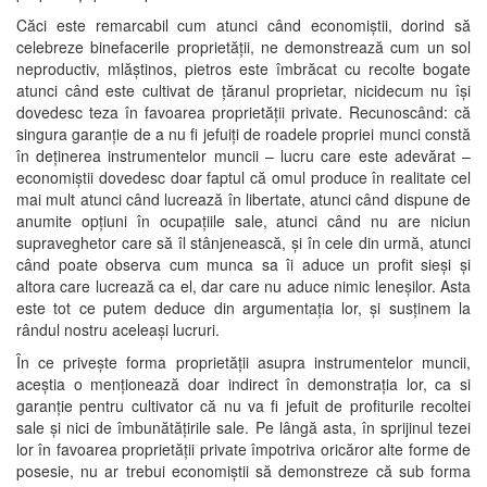
Căci este remarcabil cum atunci când economiștii, dorind să
celebreze binefacerile proprietății, ne demonstrează cum un sol
neproductiv, mlăștinos, pietros este îmbrăcat cu recolte bogate
atunci când este cultivat de țăranul proprietar, nicidecum nu își
dovedesc teza în favoarea proprietății private. Recunoscând: că
singura garanție de a nu fi jefuiți de roadele propriei munci constă
în deținerea instrumentelor muncii – lucru care este adevărat –
economiștii dovedesc doar faptul că omul produce în realitate cel
mai mult atunci când lucrează în libertate, atunci când dispune de
anumite opțiuni în ocupațiile sale, atunci când nu are niciun
supraveghetor care să îl stânjenească, și în cele din urmă, atunci
când poate observa cum munca sa îi aduce un profit sieși și
altora care lucrează ca el, dar care nu aduce nimic leneșilor. Asta
este tot ce putem deduce din argumentația lor, și susținem la
rândul nostru aceleași lucruri.
În ce privește forma proprietății asupra instrumentelor muncii,
aceștia o menționează doar indirect în demonstrația lor, ca si
garanție pentru cultivator că nu va fi jefuit de profiturile recoltei
sale și nici de îmbunătățirile sale. Pe lângă asta, în sprijinul tezei
lor în favoarea proprietății private împotriva oricăror alte forme de
posesie, nu ar trebui economiștii să demonstreze că sub forma