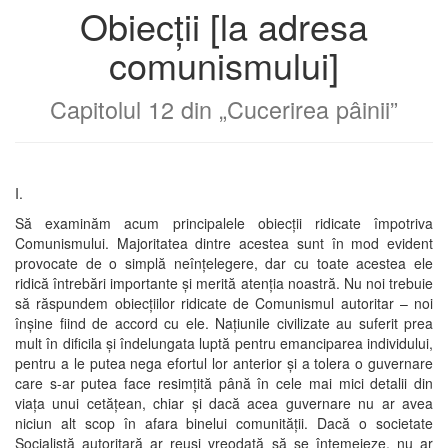
Obiecții [la adresa
comunismului]
Capitolul 12 din „Cucerirea pâinii”
I.
Să examinăm acum principalele obiecții ridicate împotriva
Comunismului. Majoritatea dintre acestea sunt în mod evident
provocate de o simplă neînțelegere, dar cu toate acestea ele
ridică întrebări importante și merită atenția noastră. Nu noi trebuie
să răspundem obiecțiilor ridicate de Comunismul autoritar – noi
înșine fiind de accord cu ele. Națiunile civilizate au suferit prea
mult în dificila și îndelungata luptă pentru emanciparea individului,
pentru a le putea nega efortul lor anterior și a tolera o guvernare
care s-ar putea face resimțită până în cele mai mici detalii din
viața unui cetățean, chiar și dacă acea guvernare nu ar avea
niciun alt scop în afara binelui comunității. Dacă o societate
Socialistă autoritară ar reuși vreodată să se întemeieze, nu ar