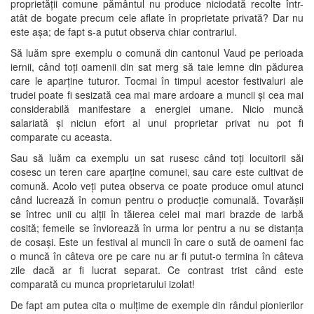
proprietății comune pământul nu produce niciodată recolte într-
atât de bogate precum cele aflate în proprietate privată? Dar nu
este așa; de fapt s-a putut observa chiar contrariul.
Să luăm spre exemplu o comună din cantonul Vaud pe perioada
iernii, când toți oamenii din sat merg să taie lemne din pădurea
care le aparține tuturor. Tocmai în timpul acestor festivaluri ale
trudei poate fi sesizată cea mai mare ardoare a muncii și cea mai
considerabilă manifestare a energiei umane. Nicio muncă
salariată și niciun efort al unui proprietar privat nu pot fi
comparate cu aceasta.
Sau să luăm ca exemplu un sat rusesc când toți locuitorii săi
cosesc un teren care aparține comunei, sau care este cultivat de
comună. Acolo veți putea observa ce poate produce omul atunci
când lucrează în comun pentru o producție comunală. Tovarășii
se întrec unii cu alții în tăierea celei mai mari brazde de iarbă
cosită; femeile se înviorează în urma lor pentru a nu se distanța
de cosași. Este un festival al muncii în care o sută de oameni fac
o muncă în câteva ore pe care nu ar fi putut-o termina în câteva
zile dacă ar fi lucrat separat. Ce contrast trist când este
comparată cu munca proprietarului izolat!
De fapt am putea cita o mulțime de exemple din rândul pionierilor