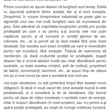
Printre muncitori se spune deseori că burghezii sunt leneși. Există
cu siguranță suficienți dintre aceștia, dar și ei sunt excepția.
Dimpotrivă, în oricare întreprindere industrială se poate găsi cu
siguranță unul sau mai mulți burghezi care să muncească din
greu. Este adevărat că majoritatea burghezilor profită prin poziția
privilegiată pe care o au pentru a-și acorda cele mai puțin
neplăcute sarcini, și că lucrează în condiții igienice de aer,
mâncare, etc., ce le permit să își facă treabă fără prea mare
oboseală. Dar acestea sunt exact condițiile pe care le revendicăm
pentru toți muncitorii, fără excepție. Trebuie de asemenea să
menționăm că, dacă mulțumită poziției lor privilegiate, bogații
deseori fac o muncă absolut inutilă sau chiar dăunătoare pentru
societate, cu toate acestea miniștrii, șefii de instituții, proprietarii
de fabrici, comercianții, bancherii, etc., se supun timp de câteva
ore pe zi unei munci pe care o consideră mai mult sau
mai puțin obositoare, cu toții preferând timpul liber acestei munci
obligatorii. Și dacă în nouă cazuri din zece această muncă le este
predestinată, ei o consideră la fel de obositoare. Dar tocmai
pentru că clasa de mijloc investește o cantitate mare de energie,
chiar în scopuri dăunătoare (în mod conștient, sau nu) pentru a-și
apăra poziția privilegiată, au reușit să învingă nobilimea funciară,