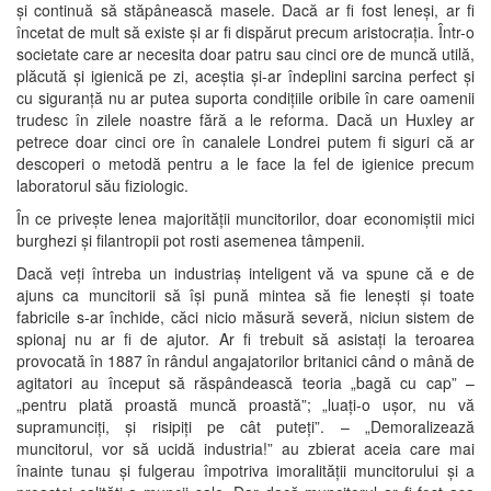
și continuă să stăpânească masele. Dacă ar fi fost leneși, ar fi
încetat de mult să existe și ar fi dispărut precum aristocrația. Într-o
societate care ar necesita doar patru sau cinci ore de muncă utilă,
plăcută și igienică pe zi, aceștia și-ar îndeplini sarcina perfect și
cu siguranță nu ar putea suporta condițiile oribile în care oamenii
trudesc în zilele noastre fără a le reforma. Dacă un Huxley ar
petrece doar cinci ore în canalele Londrei putem fi siguri că ar
descoperi o metodă pentru a le face la fel de igienice precum
laboratorul său fiziologic.
În ce privește lenea majorității muncitorilor, doar economiștii mici
burghezi și filantropii pot rosti asemenea tâmpenii.
Dacă veți întreba un industriaș inteligent vă va spune că e de
ajuns ca muncitorii să își pună mintea să fie lenești și toate
fabricile s-ar închide, căci nicio măsură severă, niciun sistem de
spionaj nu ar fi de ajutor. Ar fi trebuit să asistați la teroarea
provocată în 1887 în rândul angajatorilor britanici când o mână de
agitatori au început să răspândească teoria „bagă cu cap” –
„pentru plată proastă muncă proastă”; „luați-o ușor, nu vă
supramunciți, și risipiți pe cât puteți”. – „Demoralizează
muncitorul, vor să ucidă industria!” au zbierat aceia care mai
înainte tunau și fulgerau împotriva imoralității muncitorului și a