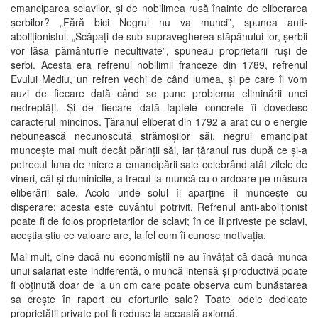
emanciparea sclavilor, și de nobilimea rusă înainte de eliberarea
șerbilor? „Fără bici Negrul nu va munci”, spunea anti-
aboliționistul. „Scăpați de sub supravegherea stăpânului lor, șerbii
vor lăsa pământurile necultivate”, spuneau proprietarii ruși de
șerbi. Acesta era refrenul nobilimii franceze din 1789, refrenul
Evului Mediu, un refren vechi de când lumea, și pe care îl vom
auzi de fiecare dată când se pune problema eliminării unei
nedreptăți. Și de fiecare dată faptele concrete îi dovedesc
caracterul mincinos. Țăranul eliberat din 1792 a arat cu o energie
nebunească necunoscută strămoșilor săi, negrul emancipat
muncește mai mult decât părinții săi, iar țăranul rus după ce și-a
petrecut luna de miere a emancipării sale celebrând atât zilele de
vineri, cât și duminicile, a trecut la muncă cu o ardoare pe măsura
eliberării sale. Acolo unde solul îi aparține îl muncește cu
disperare; acesta este cuvântul potrivit. Refrenul anti-aboliționist
poate fi de folos proprietarilor de sclavi; în ce îi privește pe sclavi,
aceștia știu ce valoare are, la fel cum îi cunosc motivația.
Mai mult, cine dacă nu economiștii ne-au învățat că dacă munca
unui salariat este indiferentă, o muncă intensă și productivă poate
fi obținută doar de la un om care poate observa cum bunăstarea
sa crește în raport cu eforturile sale? Toate odele dedicate
proprietății private pot fi reduse la această axiomă.