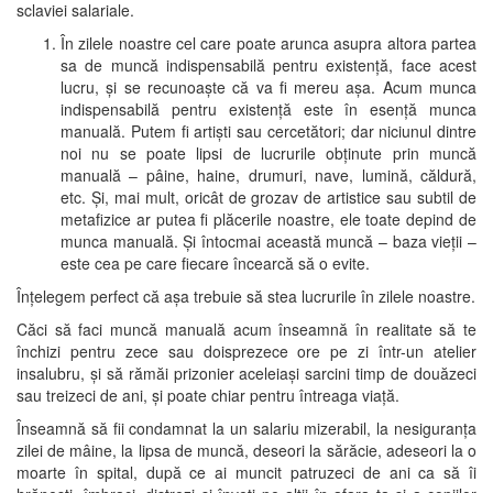
sclaviei salariale.
În zilele noastre cel care poate arunca asupra altora partea
sa de muncă indispensabilă pentru existență, face acest
lucru, și se recunoaște că va fi mereu așa. Acum munca
indispensabilă pentru existență este în esență munca
manuală. Putem fi artiști sau cercetători; dar niciunul dintre
noi nu se poate lipsi de lucrurile obținute prin muncă
manuală – pâine, haine, drumuri, nave, lumină, căldură,
etc. Și, mai mult, oricât de grozav de artistice sau subtil de
metafizice ar putea fi plăcerile noastre, ele toate depind de
munca manuală. Și întocmai această muncă – baza vieții –
este cea pe care fiecare încearcă să o evite.
Înțelegem perfect că așa trebuie să stea lucrurile în zilele noastre.
Căci să faci muncă manuală acum înseamnă în realitate să te
închizi pentru zece sau doisprezece ore pe zi într-un atelier
insalubru, și să rămăi prizonier aceleiași sarcini timp de douăzeci
sau treizeci de ani, și poate chiar pentru întreaga viață.
Înseamnă să fii condamnat la un salariu mizerabil, la nesiguranța
zilei de mâine, la lipsa de muncă, deseori la sărăcie, adeseori la o
moarte în spital, după ce ai muncit patruzeci de ani ca să îi