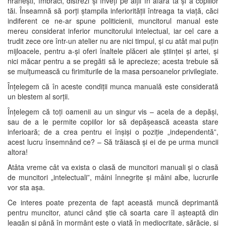
hrănești, îmbraci, distrezi și înveți pe alții în afara ta și a copiilor
tăi. Înseamnă să porți ștampila inferiorității întreaga ta viață, căci
indiferent ce ne-ar spune politicienii, muncitorul manual este
mereu considerat inferior muncitorului intelectual, iar cel care a
trudit zece ore într-un atelier nu are nici timpul, și cu atât mai puțin
mijloacele, pentru a-și oferi înaltele plăceri ale științei și artei, și
nici măcar pentru a se pregăti să le aprecieze; acesta trebuie să
se mulțumească cu firimiturile de la masa persoanelor privilegiate.
Înțelegem că în aceste condiții munca manuală este considerată
un blestem al sorții.
Înțelegem că toți oamenii au un singur vis – acela de a depăși,
sau de a le permite copiilor lor să depășească aceasta stare
inferioară; de a crea pentru ei înșiși o poziție „independentă”,
acest lucru însemnând ce? – Să trăiască și ei de pe urma muncii
altora!
Atâta vreme cât va exista o clasă de muncitori manuali și o clasă
de muncitori „intelectuali”, mâini înnegrite și mâini albe, lucrurile
vor sta așa.
Ce interes poate prezenta de fapt această muncă deprimantă
pentru muncitor, atunci când știe că soarta care îl așteaptă din
leagăn și până în mormânt este o viață în mediocritate, sărăcie, și