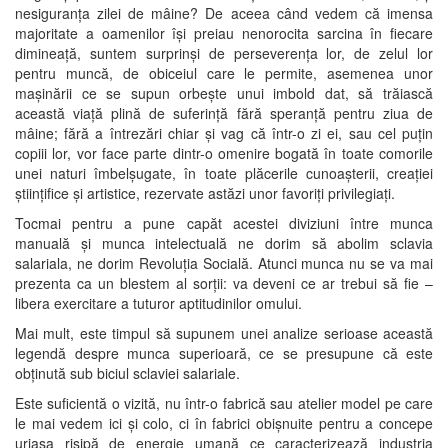
nesiguranța zilei de mâine? De aceea când vedem că imensa
majoritate a oamenilor își preiau nenorocita sarcina în fiecare
dimineață, suntem surprinși de perseverența lor, de zelul lor
pentru muncă, de obiceiul care le permite, asemenea unor
mașinării ce se supun orbește unui imbold dat, să trăiască
această viață plină de suferință fără speranță pentru ziua de
mâine; fără a întrezări chiar și vag că într-o zi ei, sau cel puțin
copiii lor, vor face parte dintr-o omenire bogată în toate comorile
unei naturi îmbelșugate, în toate plăcerile cunoașterii, creației
științifice și artistice, rezervate astăzi unor favoriți privilegiați.
Tocmai pentru a pune capăt acestei diviziuni între munca
manuală și munca intelectuală ne dorim să abolim sclavia
salariala, ne dorim Revoluția Socială. Atunci munca nu se va mai
prezenta ca un blestem al sorții: va deveni ce ar trebui să fie –
libera exercitare a tuturor aptitudinilor omului.
Mai mult, este timpul să supunem unei analize serioase această
legendă despre munca superioară, ce se presupune că este
obținută sub biciul sclaviei salariale.
Este suficientă o vizită, nu într-o fabrică sau atelier model pe care
le mai vedem ici și colo, ci în fabrici obișnuite pentru a concepe
uriașa risipă de energie umană ce caracterizează industria