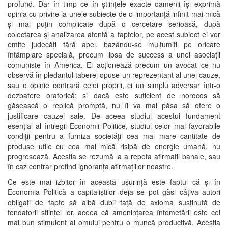
profund. Dar în timp ce în științele exacte oamenii își exprimă
opinia cu privire la unele subiecte de o importanță infinit mai mică
și mai puțin complicate după o cercetare serioasă, după
colectarea și analizarea atentă a faptelor, pe acest subiect ei vor
emite judecăți fără apel, bazându-se mulțumiți pe oricare
întâmplare specială, precum lipsa de success a unei asociații
comuniste în America. Ei acționează precum un avocat ce nu
observă în pledantul taberei opuse un reprezentant al unei cauze,
sau o opinie contrară celei proprii, ci un simplu adversar într-o
dezbatere oratorică; și dacă este suficient de norocos să
găsească o replică promptă, nu îi va mai păsa să ofere o
justificare cauzei sale. De aceea studiul acestui fundament
esențial al întregii Economii Politice, studiul celor mai favorabile
condiții pentru a furniza societății cea mai mare cantitate de
produse utile cu cea mai mică risipă de energie umană, nu
progresează. Aceștia se rezumă la a repeta afirmații banale, sau
în caz contrar pretind ignoranța afirmațiilor noastre.
Ce este mai izbitor în această ușurință este faptul că și în
Economia Politică a capitaliștilor deja se pot găsi câțiva autori
obligați de fapte să aibă dubii față de axioma susținută de
fondatorii științei lor, aceea că amenințarea înfometării este cel
mai bun stimulent al omului pentru o muncă productivă. Aceștia