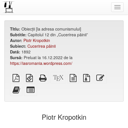
Toggl
navig
TItlu:
Obiecții [la adresa comunismului]
Subtitle:
Capitolul 12 din „Cucerirea pâinii”
Autor:
Piotr Kropotkin
Subiect:
Cucerirea pâinii
Dată:
1892
Sursă:
Preluat la 16.12.2022 de la
https://iasromania.wordpress.com/
PDF
EPUB
HTML
XeLaTeX
plain
Fișiere
Editează
simplu
(pentru
de
source
text
din
acest
aparate
sine
source
sursă
text
Adăugați
Selectați
mobile)
stătător
cu
acest
părți
(ușor
atașamente
text
individuale
de
la
pentru
tipărit)
bookbuilder
bookbuilder
Piotr Kropotkin