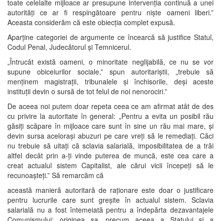
toate celelalte mijloace ar presupune intervenția continuă a unei
autorități ce ar fi respingătoare pentru niște oameni liberi.”
Aceasta considerăm că este obiecția complet expusă.
Aparține categoriei de argumente ce încearcă să justifice Statul,
Codul Penal, Judecătorul și Temnicerul.
„Întrucât există oameni, o minoritate neglijabilă, ce nu se vor
supune obiceiurilor sociale,” spun autoritariștii, „trebuie să
menținem magistrații, tribunalele și închisorile, deși aceste
instituții devin o sursă de tot felul de noi nenorociri.”
De aceea noi putem doar repeta ceea ce am afirmat atât de des
cu privire la autoritate în general: „Pentru a evita un posibil rău
găsiți scăpare în mijloace care sunt în sine un rău mai mare, și
devin sursa acelorași abuzuri pe care vreți să le remediați. Căci
nu trebuie să uitați că sclavia salarială, imposibilitatea de a trăi
altfel decât prin a-ți vinde puterea de muncă, este cea care a
creat actualul sistem Capitalist, ale cărui vicii începeți să le
recunoașteți.” Să remarcăm că
această manieră autoritară de raționare este doar o justificare
pentru lucrurile care sunt greșite în actualul sistem. Sclavia
salarială nu a fost întemeiată pentru a îndepărta dezavantajele
Comunismului; originea sa, precum aceea a Statului și a