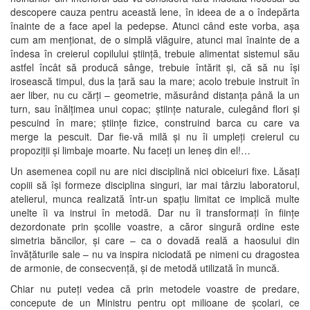
descopere cauza pentru această lene, în ideea de a o îndepărta
înainte de a face apel la pedepse. Atunci când este vorba, așa
cum am menționat, de o simplă vlăguire, atunci mai înainte de a
îndesa în creierul copilului știință, trebuie alimentat sistemul său
astfel încât să producă sânge, trebuie întărit și, că să nu își
irosească timpul, dus la țară sau la mare; acolo trebuie instruit în
aer liber, nu cu cărți – geometrie, măsurând distanța până la un
turn, sau înălțimea unui copac; științe naturale, culegând flori și
pescuind în mare; științe fizice, construind barca cu care va
merge la pescuit. Dar fie-vă milă și nu îi umpleți creierul cu
propoziții și limbaje moarte. Nu faceți un leneș din el!…
Un asemenea copil nu are nici disciplină nici obiceiuri fixe. Lăsați
copiii să își formeze disciplina singuri, iar mai târziu laboratorul,
atelierul, munca realizată într-un spațiu limitat ce implică multe
unelte îi va instrui în metodă. Dar nu îi transformați în ființe
dezordonate prin școlile voastre, a căror singură ordine este
simetria băncilor, și care – ca o dovadă reală a haosului din
învățăturile sale – nu va inspira niciodată pe nimeni cu dragostea
de armonie, de consecvență, și de metodă utilizată în muncă.
Chiar nu puteți vedea că prin metodele voastre de predare,
concepute de un Ministru pentru opt milioane de școlari, ce