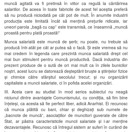
muncă agitată va fi pretinsă în viitor ca regulă la cântărirea
salariilor. De aceea în toate fabricile de acest fel aceștia preferă
să nu producă niciodată pe cât pot de mult. În anumite industrii
producția este limitată încât să mențină prețurile ridicate, iar
uneori parola „bagă cu cap” este transmisă, ce înseamnă „muncă
proastă pentru plată proastă!”
Munca salariată este muncă de șerb; nu poate, nu trebuie să
producă într-atât pe cât ar putea să o facă. Și este vremea să nu
mai credem în legenda care prezintă munca salariată drept cel
mai bun stimulent pentru muncă productivă. Dacă industria din
prezent produce de o sută de ori mai mult ca în zilele bunicilor
noștri, acest lucru se datorează deșteptării bruște a științelor fizice
și chimice către sfârșitul secolului trecut; și nu organizării
capitaliste a muncii salariate, ci în pofida acelei organizări.
III. Aceia care au studiat în mod serios subiectul nu neagă
niciunul dintre avantajele Comunismului, cu condiția, să fim bine
înțeleși, ca acesta să fie perfect liber, adică Anarhist. Ei recunosc
că munca plătită cu bani, chiar și deghizați sub numele de
„bacnote de muncă”, asociațiilor de muncitori guverate de către
Stat, ar păstra caracteristicile muncii salariate și i-ar menține
dezavantajele. Recunosc că întregul sistem ar suferi în curând de