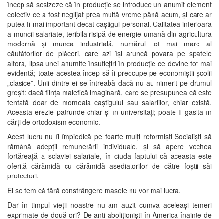
încep să sesizeze că în producție se introduce un anumit element
colectiv ce a fost neglijat prea multă vreme până acum, și care ar
putea fi mai important decât câștigul personal. Calitatea inferioară
a muncii salariate, teribila risipă de energie umană din agricultura
modernă și munca industrială, numărul tot mai mare al
căutătorilor de plăceri, care azi își aruncă povara pe spatele
altora, lipsa unei anumite însuflețiri în producție ce devine tot mai
evidentă; toate acestea încep să îi preocupe pe economiștii școlii
„clasice”. Unii dintre ei se întreabă dacă nu au nimerit pe drumul
greșit: dacă ființa malefică imaginară, care se presupunea că este
tentată doar de momeala caștigului sau salariilor, chiar există.
Această erezie pătrunde chiar și în universități; poate fi găsită în
cărți de ortodoxism economic.
Acest lucru nu îi împiedică pe foarte mulți reformiști Socialiști să
rămână adepții remunerării individuale, și să apere vechea
fortăreață a sclaviei salariale, în ciuda faptului că aceasta este
oferită cărămidă cu cărămidă asediatorilor de către foștii săi
protectori.
Ei se tem că fără constrângere masele nu vor mai lucra.
Dar în timpul vieții noastre nu am auzit cumva aceleași temeri
exprimate de două ori? De anti-aboliționiști în America înainte de