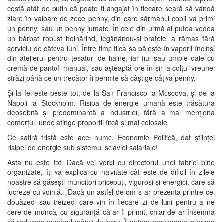
costă atât de puțin că poate fi angajat în fiecare seară să vândă
ziare în valoare de zece penny, din care sărmanul copil va primi
un penny, sau un penny jumate. În cele din urmă ai putea vedea
un bărbat robust hoinărind, legănându-și brațele; a rămas fără
serviciu de câteva luni. Între timp fiica sa pălește în vaporii încinși
din atelierul pentru țesături de haine, iar fiul său umple oale cu
cremă de pantofi manual, sau așteaptă ore în șir la colțul vreunei
străzi până ce un trecător îi permite să câștige câțiva penny.
Și la fel este peste tot, de la San Francisco la Moscova, și de la
Napoli la Stockholm. Risipa de energie umană este trăsătura
deosebită și predominantă a industriei, fără a mai menționa
comerțul, unde atinge proporții încă și mai colosale.
Ce satiră tristă este acel nume, Economie Politică, dat științei
risipei de energie sub sistemul sclaviei salariale!
Asta nu este tot. Dacă vei vorbi cu directorul unei fabrici bine
organizate, îți va explica cu naivitate cât este de dificil în zilele
noastre să găsești muncitori pricepuți, viguroși și energici, care să
lucreze cu voință. „Dacă un astfel de om s-ar prezenta printre cei
douăzeci sau treizeci care vin în fiecare zi de luni pentru a ne
cere de muncă, cu siguranță că ar fi primit, chiar de ar însemna
să reducem numărul mâinii de lucru. Îl putem recunoaște la prima