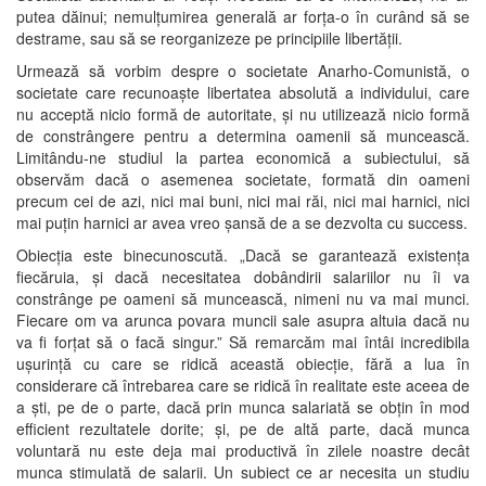
putea dăinui; nemulțumirea generală ar forța-o în curând să se
destrame, sau să se reorganizeze pe principiile libertății.
Urmează să vorbim despre o societate Anarho-Comunistă, o
societate care recunoaște libertatea absolută a individului, care
nu acceptă nicio formă de autoritate, și nu utilizează nicio formă
de constrângere pentru a determina oamenii să muncească.
Limitându-ne studiul la partea economică a subiectului, să
observăm dacă o asemenea societate, formată din oameni
precum cei de azi, nici mai buni, nici mai răi, nici mai harnici, nici
mai puțin harnici ar avea vreo șansă de a se dezvolta cu success.
Obiecția este binecunoscută. „Dacă se garantează existența
fiecăruia, și dacă necesitatea dobândirii salariilor nu îi va
constrânge pe oameni să muncească, nimeni nu va mai munci.
Fiecare om va arunca povara muncii sale asupra altuia dacă nu
va fi forțat să o facă singur.” Să remarcăm mai întâi incredibila
ușurință cu care se ridică această obiecție, fără a lua în
considerare că întrebarea care se ridică în realitate este aceea de
a ști, pe de o parte, dacă prin munca salariată se obțin în mod
efficient rezultatele dorite; și, pe de altă parte, dacă munca
voluntară nu este deja mai productivă în zilele noastre decât
munca stimulată de salarii. Un subiect ce ar necesita un studiu