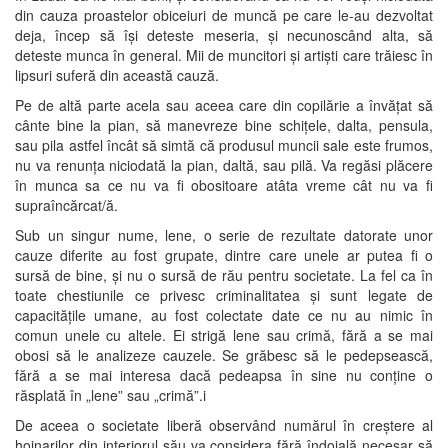
din cauza proastelor obiceiuri de muncă pe care le-au dezvoltat
deja, încep să își deteste meseria, și necunoscând alta, să
deteste munca în general. Mii de muncitori și artiști care trăiesc în
lipsuri suferă din această cauză.
Pe de altă parte acela sau aceea care din copilărie a învățat să
cânte bine la pian, să manevreze bine schițele, dalta, pensula,
sau pila astfel încât să simtă că produsul muncii sale este frumos,
nu va renunța niciodată la pian, daltă, sau pilă. Va regăsi plăcere
în munca sa ce nu va fi obositoare atâta vreme cât nu va fi
supraîncărcat/ă.
Sub un singur nume, lene, o serie de rezultate datorate unor
cauze diferite au fost grupate, dintre care unele ar putea fi o
sursă de bine, și nu o sursă de rău pentru societate. La fel ca în
toate chestiunile ce privesc criminalitatea și sunt legate de
capacitățile umane, au fost colectate date ce nu au nimic în
comun unele cu altele. Ei strigă lene sau crimă, fără a se mai
obosi să le analizeze cauzele. Se grăbesc să le pedepsească,
fără a se mai interesa dacă pedeapsa în sine nu conține o
răsplată în „lene” sau „crimă”.i
De aceea o societate liberă observând numărul în creștere al
hoinarilor din interiorul său va considera fără îndoială necesar să