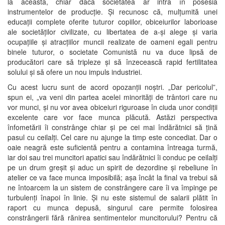
la aceasta, chiar dacă societatea ar intra în posesia
instrumentelor de producție. Și recunosc că, mulțumită unei
educații complete oferite tuturor copiilor, obiceiurilor laborioase
ale societăților civilizate, cu libertatea de a-și alege și varia
ocupațiile și atracțiilor muncii realizate de oameni egali pentru
binele tuturor, o societate Comunistă nu va duce lipsă de
producători care să tripleze și să înzecească rapid fertilitatea
solului și să ofere un nou impuls industriei.
Cu acest lucru sunt de acord opozanții noștri. „Dar pericolul”,
spun ei, „va veni din partea acelei minorități de trântori care nu
vor munci, și nu vor avea obiceiuri riguroase în ciuda unor condiții
excelente care vor face munca plăcută. Astăzi perspectiva
înfometării îi constrânge chiar și pe cei mai îndărătnici să țină
pasul cu ceilalți. Cel care nu ajunge la timp este concediat. Dar o
oaie neagră este suficientă pentru a contamina întreaga turmă,
iar doi sau trei muncitori apatici sau îndărătnici îi conduc pe ceilalți
pe un drum greșit și aduc un spirit de dezordine și rebeliune în
atelier ce va face munca imposibilă; așa încât la final va trebui să
ne întoarcem la un sistem de constrângere care îi va împinge pe
turbulenți înapoi în linie. Și nu este sistemul de salarii plătit în
raport cu munca depusă, singurul care permite folosirea
constrângerii fără rănirea sentimentelor muncitorului? Pentru că