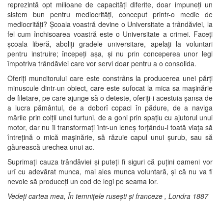
reprezintă opt milioane de capacități diferite, doar impuneți un
sistem bun pentru mediocrități, conceput printr-o medie de
mediocrități? Școala voastră devine o Universitate a trândăviei, la
fel cum închisoarea voastră este o Universitate a crimei. Faceți
școala liberă, aboliți gradele universitare, apelați la voluntari
pentru instruire; începeți așa, și nu prin conceperea unor legi
împotriva trândăviei care vor servi doar pentru a o consolida.
Oferiți muncitorului care este constrâns la producerea unei părți
minuscule dintr-un obiect, care este sufocat la mica sa mașinărie
de filetare, pe care ajunge să o deteste, oferiți-i acestuia șansa de
a lucra pământul, de a doborî copaci în pădure, de a naviga
mările prin colții unei furtuni, de a goni prin spațiu cu ajutorul unui
motor, dar nu îl transformați într-un leneș forțându-l toată viața să
întrețină o mică mașinărie, să răzuie capul unui șurub, sau să
găurească urechea unui ac.
Suprimați cauza trândăviei și puteți fi siguri că puțini oameni vor
urî cu adevărat munca, mai ales munca voluntară, și că nu va fi
nevoie să produceți un cod de legi pe seama lor.
Vedeți cartea mea,
În temnițele rusești și franceze
, Londra 1887