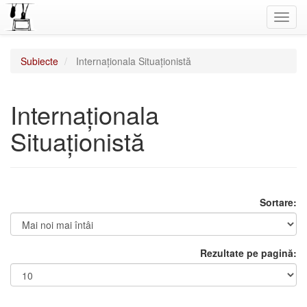
Toggl
navig
Subiecte
Internaționala Situaționistă
Internaționala
Situaționistă
Sortare:
Rezultate pe pagină: